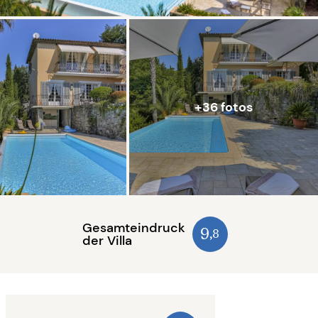
+36 fotos
Gesamteindruck
9
,8
der Villa