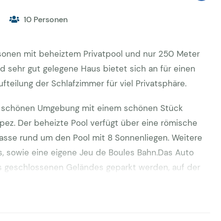
10 Personen
rsonen mit beheiztem Privatpool und nur 250 Meter
 sehr gut gelegene Haus bietet sich an für einen
ufteilung der Schlafzimmer für viel Privatsphäre.
er schönen Umgebung mit einem schönen Stück
pez. Der beheizte Pool verfügt über eine römische
rrasse rund um den Pool mit 8 Sonnenliegen. Weitere
, sowie eine eigene Jeu de Boules Bahn.Das Auto
s geschlossenen Geländes geparkt werden, auf der
 Sie laufen von hier über romantische Treppe durch
r Villa. Beim Haus gibt es eine große Terrasse mit
n schönen Blick auf das Meer. Eine Ebene tiefer liegt