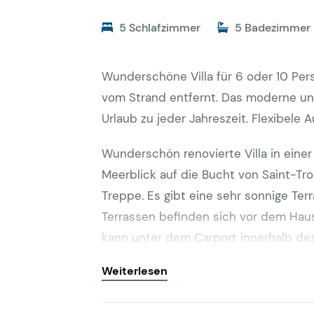
5 Schlafzimmer
5 Badezimmer
Wunderschöne Villa für 6 oder 10 Pe
vom Strand entfernt. Das moderne und
Urlaub zu jeder Jahreszeit. Flexibele A
Wunderschön renovierte Villa in ein
Meerblick auf die Bucht von Saint-Tro
Treppe. Es gibt eine sehr sonnige Te
Terrassen befinden sich vor dem Haus
kann unter dem Carport innerhalb de
Strasse sind drei weitere Parkplätze.
Weiterlesen
den Garten hinunter auf das Niveau de
Essbereich. Von hier aus hat man eine