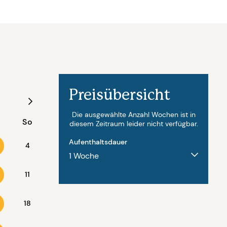
Preisübersicht
August - 2027
Die ausgewählte Anzahl Wochen ist in
So
Mo
Di
Mi
Do
Fr
diesem Zeitraum leider nicht verfügbar.
Aufenthaltsdauer
4
11
2
3
4
5
6
18
9
10
11
12
13