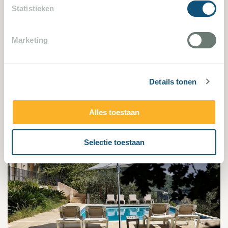
Statistieken
Sainte-Maxime 1783
Marketing
7 Schlafzimmer
14 Personen
Details tonen
Villa bekijken
Alles toestaan
Selectie toestaan
737