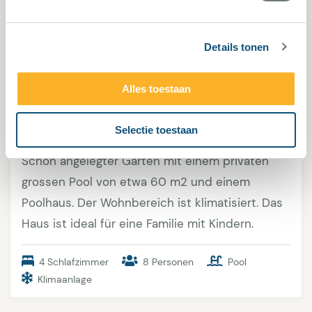
Details tonen
Plan de la Tour 1773
Alles toestaan
Plan de la Tour. Tolles Familienhaus für 6-8
Selectie toestaan
Personen in laufweite zum Dorf Plan de la Tour.
Schön angelegter Garten mit einem privaten
grossen Pool von etwa 60 m2 und einem
Poolhaus. Der Wohnbereich ist klimatisiert. Das
Haus ist ideal für eine Familie mit Kindern.
4 Schlafzimmer
8 Personen
Pool
Klimaanlage