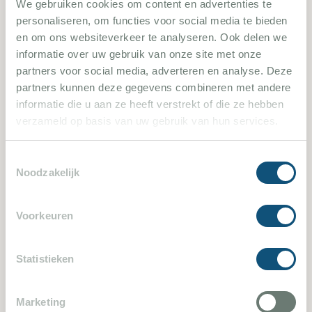
Bormes-les-Mimosas 1192
We gebruiken cookies om content en advertenties te
personaliseren, om functies voor social media te bieden
Bormes-les-Mimosas. Moderne Villa für 6
en om ons websiteverkeer te analyseren. Ook delen we
Personen mit atemberaubendem Blick auf das
informatie over uw gebruik van onze site met onze
partners voor social media, adverteren en analyse. Deze
Meer und einer Inselgruppe, die im Volksmund
partners kunnen deze gegevens combineren met andere
Iles d'Or (die Goldinseln) genannt werden. Die
informatie die u aan ze heeft verstrekt of die ze hebben
Villa hat einen schönem Pool und liegt in
verzameld op basis van uw gebruik van hun services.
Gehentfernung (etwa 1 KM) zu Sandstränden.
Wechseltag ist Sonntag.
Toestemmingsselectie
Noodzakelijk
3 Schlafzimmer
6 Personen
Pool
Voorkeuren
Statistieken
Marketing