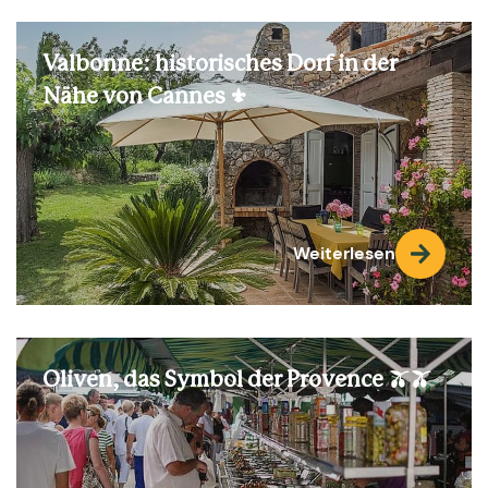
Valbonne: historisches Dorf in der
Nähe von Cannes ⚜️
Weiterlesen
Oliven, das Symbol der Provence 🫒🫒