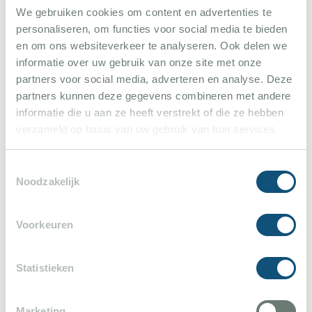
entfernt finden Sie die schönen Sandstrände von
We gebruiken cookies om content en advertenties te
Cannes und Antibes.
personaliseren, om functies voor social media te bieden
en om ons websiteverkeer te analyseren. Ook delen we
informatie over uw gebruik van onze site met onze
partners voor social media, adverteren en analyse. Deze
partners kunnen deze gegevens combineren met andere
Gesamteindruck der Villa
informatie die u aan ze heeft verstrekt of die ze hebben
verzameld op basis van uw gebruik van hun services.
Eric PETTERSSON
10
Toestemmingsselectie
12 augustus 2024
Noodzakelijk
Wie im Jahr 2023 haben wir diese Villa auch
Voorkeuren
im Jahr 2024 erneut gemietet, dieses Mal für
2 Wochen. Alles war wieder vorhanden
Weiterlesen
Statistieken
(Besteck, Geschirr, Handtücher,
Wäschepaket), gut ausgestattete Küche und
Marketing