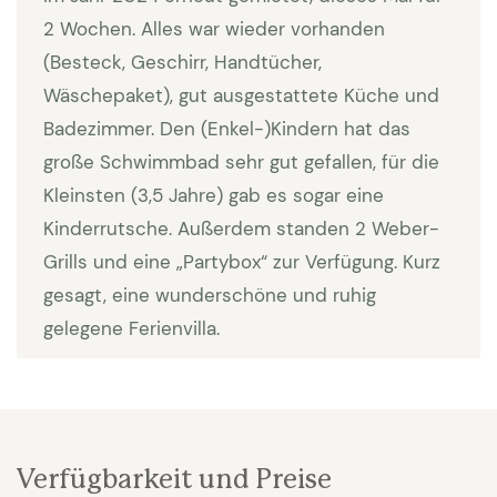
1,80 m, ein Badezimmer mit Dusche und eine kleine
2 Wochen. Alles war wieder vorhanden
Küchenzeile. Im Haupthaus gibt es eine Küche mit
(Besteck, Geschirr, Handtücher,
Pizza-Ofen, Brotbackofen, Backofen, Mikrowelle,
Wäschepaket), gut ausgestattete Küche und
Nespresso-Maschine und Geschirrspüler. Schönes
Badezimmer. Den (Enkel-)Kindern hat das
Wohnzimmer mit Kamin, SAT-TV, CD-Player, iPod-
große Schwimmbad sehr gut gefallen, für die
Dock, DVD, Video. Es gibt ein separates Lesezimmer.
Kleinsten (3,5 Jahre) gab es sogar eine
Zugang zur Terrasse mit einem großen Teakholz-
Kinderrutsche. Außerdem standen 2 Weber-
Tisch und einem Lounge-Set. Die Villa verfügt über
Grills und eine „Partybox“ zur Verfügung. Kurz
schöne Holzböden. Bei den Schlafzimmern gibt es
gesagt, eine wunderschöne und ruhig
einen Balkon mit sehr schöner Aussicht. Es gibt ein
gelegene Ferienvilla.
Master-Schlafzimmer (Doppelbett 1,80 breit) mit
En-Suite-Badezimmer, noch zwei Schlafzimmer mit
einem 1.80 breiten Bett, ein Schlafzimmer mit einem
Doppelbett (1,60 breit) und ein Schlafzimmer mit
zwei Einzelbetten. Waschmaschine und Trockner
Verfügbarkeit und Preise