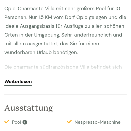
Opio. Charmante Villa mit sehr großem Pool für 10
Personen. Nur 1,5 KM vom Dorf Opio gelegen und die
ideale Ausgangsbasis für Ausflüge zu allen schönen
Orten in der Umgebung. Sehr kinderfreundlich und
mit allem ausgestattet, das Sie für einen
wunderbaren Urlaub benötigen.
Die charmante südfranzösische Villa befindet sich
auf einem schönen Gelände gerade außerhalb des
Weiterlesen
Dorfes Opio. Der Eingang verfügt über ein
abschließbares Tor. Der provenzalische Garten ist
ideal für Kinder zum Spielen. Es gibt Parkplätze für
Ausstattung
mehrere Autos. Etwas von der Villa entfernt
befindet sich ein schöner großer Pool (10 x 5 m) mit
Pool
Nespresso-Maschine
Blick auf die Olivenbäume. Es gibt eine