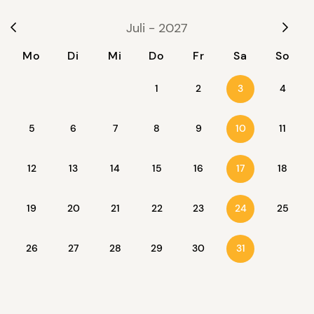
vorhanden.
Besonderheiten:
Bettwäsche und
Handtücher für Badezimmer 10€ pp. Endreinigung
Juli - 2027
200 €. Kaution: 700 Euro. WLAN vorhanden.
Mo
Di
Mi
Do
Fr
Sa
So
Haustiere auf Anfrage. In den Monaten Juni und
September wird das Haus nur für 14 Tage vermietet.
1
2
4
3
Wenn Sie im Juni oder September länger als 14 Tage
5
6
7
8
9
11
bleiben möchten können wir
sehr
attraktive Rabatte
10
anbieten, bitte anfragen.
12
13
14
15
16
18
17
19
20
21
22
23
25
24
26
27
28
29
30
31