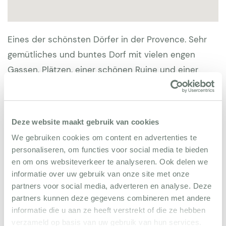
Eines der schönsten Dörfer in der Provence. Sehr
gemütliches und buntes Dorf mit vielen engen
Gassen, Plätzen, einer schönen Ruine und einer
Burg. Rund um Grimaud befinden sich Wälder und
prächtig gelegene Weinberge, die zum Wandern
einladen. Der nahe gelegene Ort „Port Grimaud“ ist
Deze website maakt gebruik van cookies
vielleicht das beste Beispiel eines schönen, neu
We gebruiken cookies om content en advertenties te
gebauten Dorfes am Meer.
personaliseren, om functies voor social media te bieden
en om ons websiteverkeer te analyseren. Ook delen we
Grimaud liegt in der Nähe von St. Tropez und den
informatie over uw gebruik van onze site met onze
zahlreichen Stränden. Top-Restaurant in Grimaud:
partners voor social media, adverteren en analyse. Deze
partners kunnen deze gegevens combineren met andere
Les Santons. Der Golfplatz von Beauvallon ist 15
informatie die u aan ze heeft verstrekt of die ze hebben
Fahrminuten entfernt.
verzameld op basis van uw gebruik van hun services.