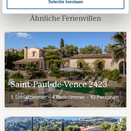
Selectie toestaan
war sehr freundlich. Die Zufahrtsstrasse ist
etwas holprig, für uns aber überhaupt kein
Ähnliche Ferienvillen
Problem. Sehr empfehlenswert!
Saint-Paul-de-Vence 2423
5 Schlafzimmer - 4 Badezimmer - 10 Personen