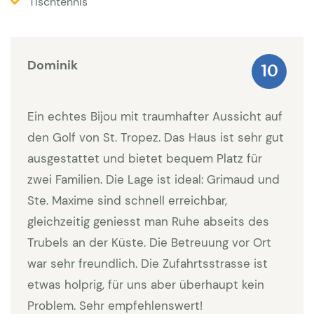
Tischtennis
mehrere Sitzgruppen sowie zwei Überdachte
Essbereiche und ein Webergrill. Das Gelände ist
umzäunt. Aussreichend Parkplätze vorhanden.
Dominik
10
Interieur:
Ein echtes Bijou mit traumhafter Aussicht auf
Sie betreten die Villa im ersten Stock. Im Haus
den Golf von St. Tropez. Das Haus ist sehr gut
befindet sich ein großes, helles Esszimmer mit
ausgestattet und bietet bequem Platz für
langem Esstisch und 10 Stühlen. Von hier haben Sie
zwei Familien. Die Lage ist ideal: Grimaud und
Zugang zur Terrasse mit Blick auf St. Tropez und das
Ste. Maxime sind schnell erreichbar,
Meer. Es gibt ein großes, helles Wohnzimmer mit
gleichzeitig geniesst man Ruhe abseits des
großer Sitzlandschaft Auch vom Wohnzimmer aus
Trubels an der Küste. Die Betreuung vor Ort
gibt es Zugang zur Terrasse. Die Küche ist sehr gut
war sehr freundlich. Die Zufahrtsstrasse ist
ausgestattete mit Backofen, Herd, großem
etwas holprig, für uns aber überhaupt kein
Kühlschrank, Kaffeemaschine, Espressomaschine,
Problem. Sehr empfehlenswert!
Mixer, Toaster, Wasserkocher, Markengeschirr und