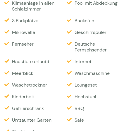
Das grosse Grundstück wurde wunderbar gestaltet.
Klimaanlage in allen
Pool mit Abdeckung
Schlafzimmer
Die zahlreichen Terrassen laden zum Genießen und
Entspannen ein. Ihnen steht ein Pool 13 x 4m mit
3 Parkplätze
Backofen
Poolheizung (auf Anfrage) zur Verfügung. Beim
Mikrowelle
Geschirrspüler
Poolbereich befinden sich viele Sonnenliegen und
Fernseher
Deutsche
Schirme, eine Außendusche und ist mit einer
Fernsehsender
Rasenfläche umgeben. Oberhalb der Villa befindet
Haustiere erlaubt
Internet
sich die sogenannte „Zone Verte“, mit alten Oliven-
und Korkeichenbäumen. Eine gemauerte Bank lädt
Meerblick
Waschmaschine
zum Verweilen ein mit magischem Blickes über die
Wäschetrockner
Loungeset
Bucht, das Meer und die gesamte hügelige
Kinderbett
Hochstuhl
Landschaft ein.Das Meer liegt in etwa 1 KM Abstand
und ist gut zu sehen. In der Garage befinden sich
Gefrierschrank
BBQ
Spielsachen sowie eine fahrbare und ausklappbare
Umzäunter Garten
Safe
Tischtennisplatte. Im Aussenbereich gibt es