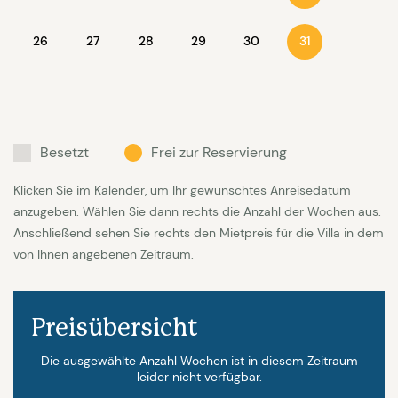
Garten mit Meerblick | 1 Appartement mit 2
Doppelbetten und Bad en-suit (inkl. Fön und
26
27
28
29
30
31
Klimaanlage), zahlreichen Einbauschränken, direkter
Zugang zum Garten und Pool.
Erster Stock: Angrenzend an das Wohnzimmer
Besetzt
Frei zur Reservierung
schließt sich eine Bibliothek mit Fernseher an. Das
Zimmer hat zwei Couchelemente (eine davon als
Klicken Sie im Kalender, um Ihr gewünschtes Anreisedatum
Ausziehcouch). En suite befindet sich ein separates
anzugeben. Wählen Sie dann rechts die Anzahl der Wochen aus.
Anschließend sehen Sie rechts den Mietpreis für die Villa in dem
Badezimmer
von Ihnen angebenen Zeitraum.
Zweiter Stock: Der Masterbedroom mit Doppelbett
und Balkon mit einzigartigem Blick auf die gesamte
Preisübersicht
Bucht von St. Tropez und das offene Meer. En suite
befindet sich ein Badezimmer, mit großem
Die ausgewählte Anzahl Wochen ist in diesem Zeitraum
leider nicht verfügbar.
Waschtisch, zwei Waschbecken sowie Dusche und