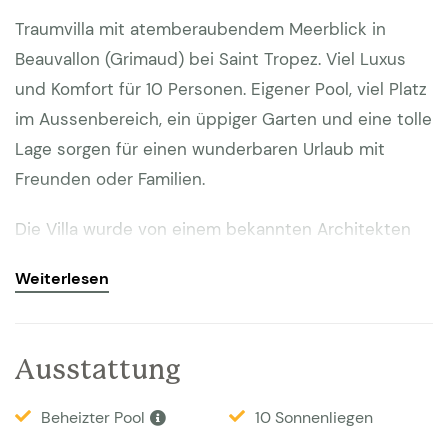
Traumvilla mit atemberaubendem Meerblick in
Beauvallon (Grimaud) bei Saint Tropez. Viel Luxus
und Komfort für 10 Personen. Eigener Pool, viel Platz
im Aussenbereich, ein üppiger Garten und eine tolle
Lage sorgen für einen wunderbaren Urlaub mit
Freunden oder Familien.
Die Villa wurde von einem bekannten Architekten
entworfen, um höchste Ansprüche zu erfüllen. Sie
Weiterlesen
befindet sich gleich oberhalb beim Golfplatz von
Beauvallon und nur einen Spaziergang (etwa 2 KM)
zu den Stränden entfernt. Saint Tropez, Gassin,
Ausstattung
Sainte-Maxime, Grimaud und der berühmte Strand
Pampelonne sind schnell erreichbar.
Beheizter Pool
10 Sonnenliegen