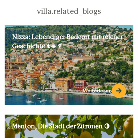
villa.related_blogs
Nizza: Lebendiger Badeort mit reicher
Geschichte ⚜️☀️🍷
Weiterlesen
Menton, Die Stadt der Zitronen 🍋