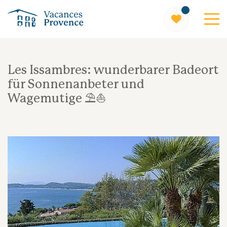
Vacances Provence
Les Issambres: wunderbarer Badeort
für Sonnenanbeter und
Wagemutige ⛱️⛵