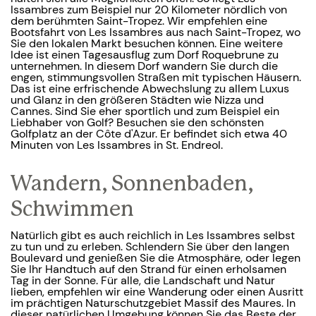
Issambres zum Beispiel nur 20 Kilometer nördlich von
dem berühmten Saint-Tropez. Wir empfehlen eine
Bootsfahrt von Les Issambres aus nach Saint-Tropez, wo
Sie den lokalen Markt besuchen können. Eine weitere
Idee ist einen Tagesausflug zum Dorf Roquebrune zu
unternehmen. In diesem Dorf wandern Sie durch die
engen, stimmungsvollen Straßen mit typischen Häusern.
Das ist eine erfrischende Abwechslung zu allem Luxus
und Glanz in den größeren Städten wie Nizza und
Cannes. Sind Sie eher sportlich und zum Beispiel ein
Liebhaber von Golf? Besuchen sie den schönsten
Golfplatz an der Côte d'Azur. Er befindet sich etwa 40
Minuten von Les Issambres in St. Endreol.
Wandern, Sonnenbaden,
Schwimmen
Natürlich gibt es auch reichlich in Les Issambres selbst
zu tun und zu erleben. Schlendern Sie über den langen
Boulevard und genießen Sie die Atmosphäre, oder legen
Sie Ihr Handtuch auf den Strand für einen erholsamen
Tag in der Sonne. Für alle, die Landschaft und Natur
lieben, empfehlen wir eine Wanderung oder einen Ausritt
im prächtigen Naturschutzgebiet Massif des Maures. In
dieser natürlichen Umgebung können Sie das Beste der