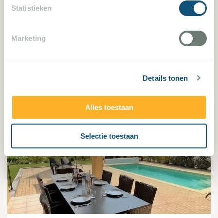
Statistieken
Lorgues 2590
Marketing
3 Schlafzimmer
6 Personen
Villa bekijken
Details tonen
Alles toestaan
1407
Selectie toestaan