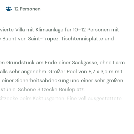
12 Personen
ierte Villa mit Klimaanlage für 10–12 Personen mit
e Bucht von Saint-Tropez. Tischtennisplatte und
oßen Grundstück am Ende einer Sackgasse, ohne Lärm,
alls sehr angenehm. Großer Pool von 8,7 x 3,5 m mit
it einer Sicherheitsabdeckung und einer sehr großen
estühle. Schöne Sitzecke Bouleplatz,
itzecke beim Kaktusgarten. Eine voll ausgestattete
errasse im Obergeschoss mit Meerblick, Plancha
4 Autos auf dem Grundstück.