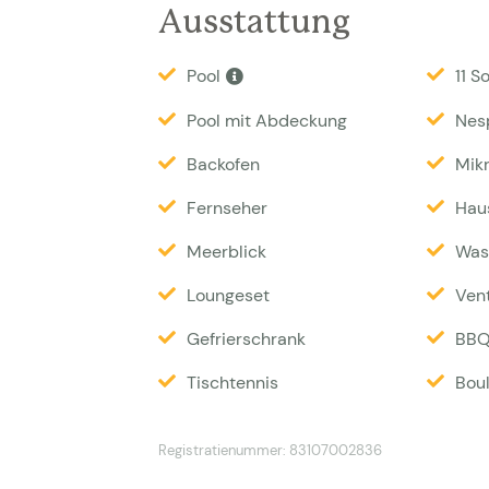
Ausstattung
Wunderschöner Meerblick vom Wohnzi
Pool
11 S
Annehmlichkeiten ausgestattet. Das H
einem 180 cm breiten Bett mit eigen
Pool mit Abdeckung
Nes
cm breiten Bett, Schlafzimmer 4 mit e
Backofen
Mik
Schlafsaal bezeichnet, mit 4 Betten 
Bett. Es gibt 3 weitere Badezimmer, d
Fernseher
Haus
mit Alarmanlage. Klimaanlage.
Meerblick
Was
Besonderheiten
Loungeset
: Bettwäschepaket 30 
Vent
Haustiere sind auf Anfrage (80 Euro p
Gefrierschrank
BB
Tischtennis
Bou
Registratienummer: 83107002836