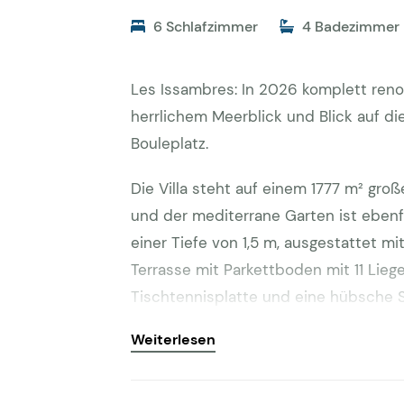
6 Schlafzimmer
4 Badezimmer
Les Issambres: In 2026 komplett renov
herrlichem Meerblick und Blick auf di
Bouleplatz.
Die Villa steht auf einem 1777 m² gr
und der mediterrane Garten ist ebenf
einer Tiefe von 1,5 m, ausgestattet m
Terrasse mit Parkettboden mit 11 Lieg
Tischtennisplatte und eine hübsche S
Sommerküche auf der 60 m² großen T
Weiterlesen
und Gasgrill. Es gibt Parkplätze für 
Interieur