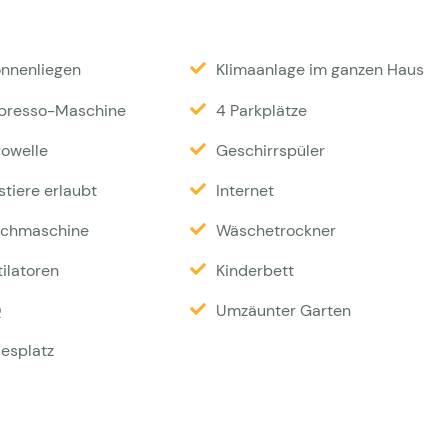
mmer aus. Die Küche ist mit allen notwendigen
onnenliegen
Klimaanlage im ganzen Haus
aus verfügt über 6 Schlafzimmer: Schlafzimmer 1 mit
em Badezimmer, Schlafzimmer 2 und 3 mit einem 160
presso-Maschine
4 Parkplätze
inem 140 cm breiten Bett. Schlafzimmer 5, auch als
rowelle
Geschirrspüler
à 80 cm, Schlafzimmer 6 mit einem 140 cm breiten
ie sich die anderen 5 Schlafzimmer teilen. Gesichert
tiere erlaubt
Internet
chmaschine
Wäschetrockner
Euro pro Person. Endreinigung: 270 Euro. Kleine
ilatoren
Kinderbett
ro Woche). Kaution: 1000 Euro.
Q
Umzäunter Garten
lesplatz