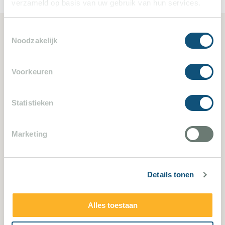
verzameld op basis van uw gebruik van hun services.
Toestemmingsselectie
Noodzakelijk
Ähnliche Ferienvillen
Voorkeuren
Statistieken
Marketing
Cannes Mandelieu 2420
Details tonen
6 Schlafzimmer - 6 Badezimmer - 12 Personen
Alles toestaan