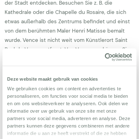
der Stadt entdecken. Besuchen Sie z. B. die
Kathedrale oder die Chapelle du Rosaire, die sich
etwas außerhalb des Zentrums befindet und einst
von dem berühmten Maler Henri Matisse bemalt
wurde. Vence ist nicht weit vom Künstlerort Saint
Paul de Vence entfernt. Von Vence aus können Sie
ebenfalls die größeren Städte wie Grasse und Nizza
besuchen. Sowohl die Berge als auch das Meer sind
ganz in der Nähe. In Vence gibt es viele gute
Deze website maakt gebruik van cookies
Restaurants, in denen Sie köstlich essen können.
We gebruiken cookies om content en advertenties te
Sehr zu empfehlen ist La Farigoule.
personaliseren, om functies voor social media te bieden
en om ons websiteverkeer te analyseren. Ook delen we
informatie over uw gebruik van onze site met onze
partners voor social media, adverteren en analyse. Deze
partners kunnen deze gegevens combineren met andere
informatie die u aan ze heeft verstrekt of die ze hebben