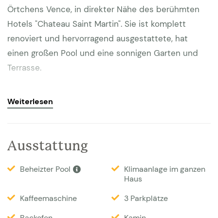
Örtchens Vence, in direkter Nähe des berühmten
Hotels "Chateau Saint Martin". Sie ist komplett
renoviert und hervorragend ausgestattete, hat
einen großen Pool und eine sonnigen Garten und
Terrasse.
Die Villa liegt in grüner Umgebung in einem
Weiterlesen
exklusiven Villenumfeld auf einem grossen
Grundstück von etwa 6000 m2. Das Anwesen ist
wunderschön und gerade aufwendig modernisiert
Ausstattung
worden. Hier wurde an alles für perfekte Erholung
gedacht. Es gibt einen wunderbaren nierenförmigen
Beheizter Pool
Klimaanlage im ganzen
Haus
Pool, einen tollen Garten und eine traumhafte
Aussicht über das Tal Richtung Antibes bis hin zum
Kaffeemaschine
3 Parkplätze
Meer. Vence ist zu Fuß mit einen Spaziergang
Backofen
Kamin