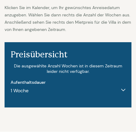
Auch die Küche ist sehr gut ausgestattet, incl
Klicken Sie im Kalender, um Ihr gewünschtes Anreisedatum
Kaffeemaschine mit Bohnen und Weinkühlschrank.
anzugeben. Wählen Sie dann rechts die Anzahl der Wochen aus.
Anschließend sehen Sie rechts den Mietpreis für die Villa in dem
Es stehen 5 geräumige Schlafzimmer (zwei oben
von Ihnen angebenen Zeitraum.
und drei unten) mit jeweils Bad/Dusche zur
Verfügung. Ausserdem gibt es einen Raum der als
TV Zimmer eigerichtet ist und weitere Schlafplätze
Preisübersicht
bietet. Auch hier gibt es ein eigenes Badezimmer.
Die ausgewählte Anzahl Wochen ist in diesem Zeitraum
Ein Gäste WC steht ebenfalls zur Verfügung.
leider nicht verfügbar.
Aufenthaltsdauer
Besonderheiten: Kaution 2000 EUR | Endreinigung
und Wäschepakete 400 EUR | Poolheizung 200 EUR
pro Woche | Haustiere auf Anfrage 100 EUR pro Tier
und Woche - Grundstück ist nicht komplett
umzäunt, da es sehr gross ist.