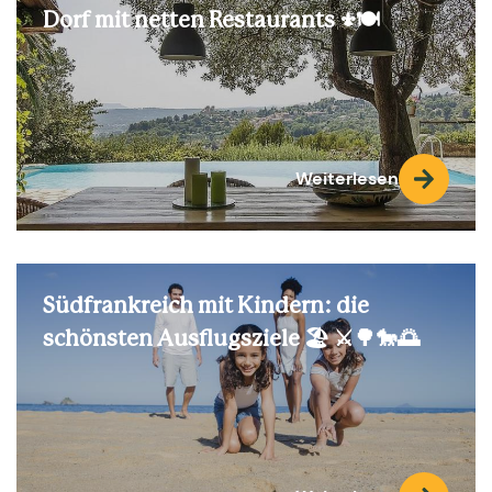
Dorf mit netten Restaurants ⚜️🍽️
Weiterlesen
Südfrankreich mit Kindern: die
schönsten Ausflugsziele 🏖️ ⚔️🌳🐎🌅