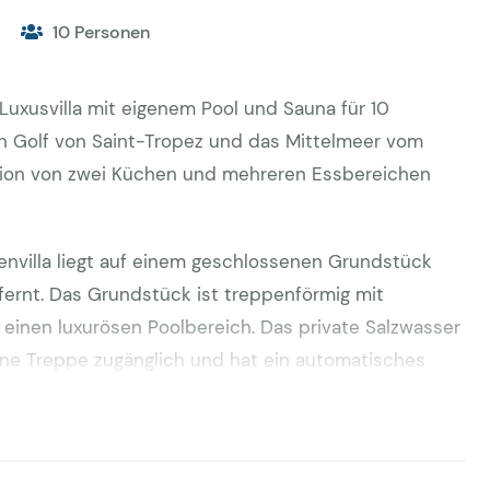
10 Personen
uxusvilla mit eigenem Pool und Sauna für 10
n Golf von Saint-Tropez und das Mittelmeer vom
tion von zwei Küchen und mehreren Essbereichen
envilla liegt auf einem geschlossenen Grundstück
fernt. Das Grundstück ist treppenförmig mit
 einen luxurösen Poolbereich. Das private Salzwasser
ine Treppe zugänglich und hat ein automatisches
rne Loungemeubel, es stehen tolle
ersonen zur Verfügung, ein Essbereich mit Grill und
Schatten. Besonders komfortabel ist die zweite