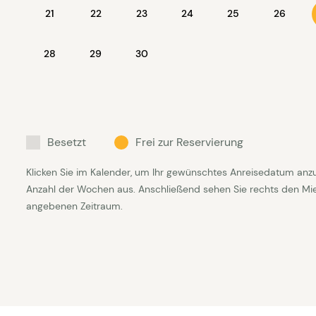
Eigentümer des Hauses zur Verfügung 
21
22
23
24
25
26
sind ausgeschaltet wenn es vermietet
28
29
30
An und Abreise ist am Sonntag aber 
Verfügbarkeit
Besetzt
Frei zur Reservierung
Klicken Sie im Kalender, um Ihr gewünschtes Anreisedatum anz
Anzahl der Wochen aus. Anschließend sehen Sie rechts den Mietp
angebenen Zeitraum.