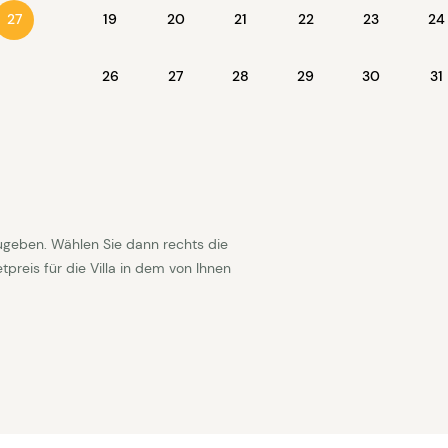
gestellt. | Das Haus wird Kameraüberwacht, diese
19
20
21
22
23
24
27
 ist.
26
27
28
29
30
31
kann auch manchmal ab Samstag, abhängig von der
ugeben. Wählen Sie dann rechts die
reis für die Villa in dem von Ihnen