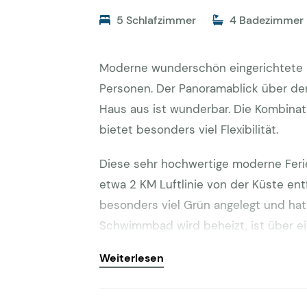
5 Schlafzimmer
4 Badezimmer
Moderne wunderschön eingerichtete L
Personen. Der Panoramablick über de
Haus aus ist wunderbar. Die Kombina
bietet besonders viel Flexibilität.
Diese sehr hochwertige moderne Feri
etwa 2 KM Luftlinie von der Küste ent
besonders viel Grün angelegt und hat
Schwimmbad wird beheizt, ist über e
Verdeck. Am Pool befinden sich mode
Weiterlesen
Doppelsonnenliegen für jeweils zwei P
genügend Plätze in der Sonne und im 