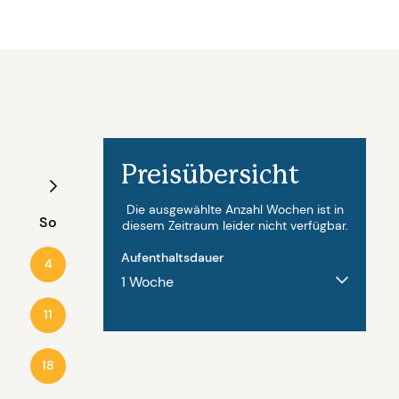
Preisübersicht
August - 2027
Die ausgewählte Anzahl Wochen ist in
So
Mo
Di
Mi
Do
Fr
diesem Zeitraum leider nicht verfügbar.
Aufenthaltsdauer
4
2
3
4
5
6
11
9
10
11
12
13
18