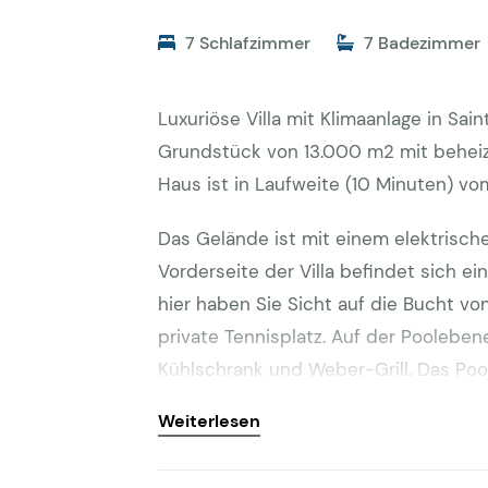
7 Schlafzimmer
7 Badezimmer
Luxuriöse Villa mit Klimaanlage in Sa
Grundstück von 13.000 m2 mit beheizt
Haus ist in Laufweite (10 Minuten) vom
Das Gelände ist mit einem elektrisch
Vorderseite der Villa befindet sich e
hier haben Sie Sicht auf die Bucht von
private Tennisplatz. Auf der Poolebe
Kühlschrank und Weber-Grill. Das Po
geräumigen Ankleideraum. Um den Poo
Weiterlesen
Teakholz-Liegen. Schwimmbad mit Poo
der Ebene des Erdgeschosses (nicht 