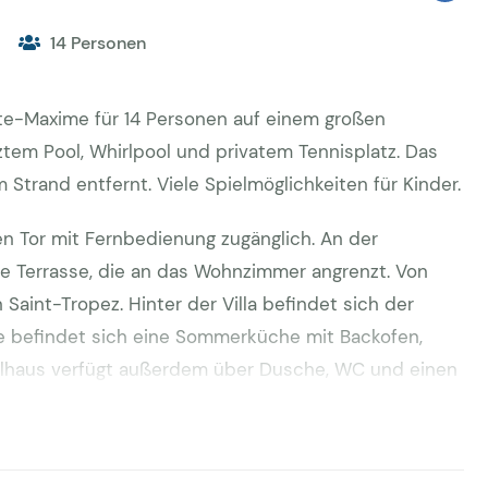
14 Personen
inte-Maxime für 14 Personen auf einem großen
em Pool, Whirlpool und privatem Tennisplatz. Das
 Strand entfernt. Viele Spielmöglichkeiten für Kinder.
en Tor mit Fernbedienung zugänglich. An der
ine Terrasse, die an das Wohnzimmer angrenzt. Von
 Saint-Tropez. Hinter der Villa befindet sich der
ne befindet sich eine Sommerküche mit Backofen,
olhaus verfügt außerdem über Dusche, WC und einen
l herum befindet sich eine Hartholzterrasse mit
lalarm und festem Verdeck. Jaccuzi mit Alarm. Auf
das Gartengeschoss) befindet sich eine großflächig