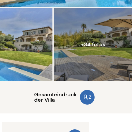
+34 fotos
Gesamteindruck
9
,2
der Villa