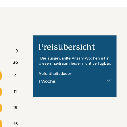
Preisübersicht
August - 2027
Die ausgewählte Anzahl Wochen ist in
So
Mo
Di
Mi
Do
Fr
diesem Zeitraum leider nicht verfügbar.
Aufenthaltsdauer
4
11
2
3
4
5
6
18
9
10
11
12
13
25
16
17
18
19
20