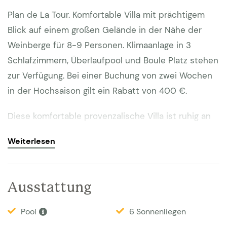
Plan de La Tour. Komfortable Villa mit prächtigem
Blick auf einem großen Gelände in der Nähe der
Weinberge für 8-9 Personen. Klimaanlage in 3
Schlafzimmern, Überlaufpool und Boule Platz stehen
zur Verfügung. Bei einer Buchung von zwei Wochen
in der Hochsaison gilt ein Rabatt von 400 €.
Diese komfortable provenzalische Villa ist ruhig an
einem Feldweg gelegen und hat aufgrund seiner
Weiterlesen
Lage auf einem kleinen Bergrücken eine schöne
Aussicht auf das Tal mit Weinbergen bei der
Ortschaft Plan de la Tour. Auf dem 1 Hektar großen
Ausstattung
Gelände dieser südlich ausgerichtete Villa befindet
sich außer einem Garten mit großem Rasen,
Pool
6 Sonnenliegen
Terrassen, Pflanzen und Bäumen, auch ein Teil, der in