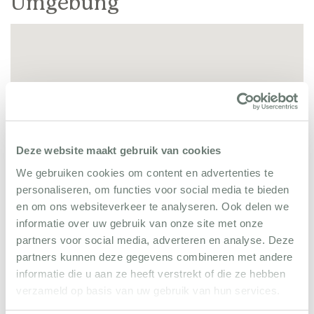
Umgebung
Deze website maakt gebruik van cookies
We gebruiken cookies om content en advertenties te
personaliseren, om functies voor social media te bieden
Plan de la Tour ist ein kleiner, gemütlicher und
en om ons websiteverkeer te analyseren. Ook delen we
authentischer Ort der von Weinbergen und Pinien-
informatie over uw gebruik van onze site met onze
partners voor social media, adverteren en analyse. Deze
und Eichenwäldern umgeben ist. Es gibt mehrere
partners kunnen deze gegevens combineren met andere
gute Restaurants und Weinbauern. In der Nähe kann
informatie die u aan ze heeft verstrekt of die ze hebben
man wunderschöne Aussichten über die Hügel und
verzameld op basis van uw gebruik van hun services.
Weinberge genießen. Und trotzdem befinden sich