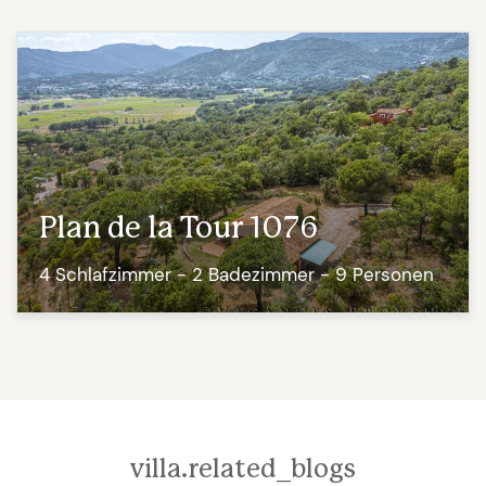
führt Sie in der Region manchmal über
unbefestigte Straßen durch die Weinberge.
Dadurch entstand ein Schaden (Loch im
Auspuff) am Auto. Verlassen Sie also nicht die
asphaltierte Straße. Zum Glück war Pascals
Garage in Plan de la Tour super.
Plan de la Tour 1076
4 Schlafzimmer - 2 Badezimmer - 9 Personen
villa.related_blogs