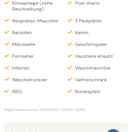
Klimaanlage (siehe
Pool-Alarm
seinem ursprünglichen natürlichen Zustand
Beschreibung)
gelassen wurde. Im Garten sind verschiedenen
Nespresso-Maschine
3 Parkplätze
Pfadeangelegt um durch die provenzialische Natur
zu schlendern.Zwanzig Meter von der Villa finden Sie
Backofen
Kamin
den Infinity-Pool von 9 x 4,5 Meter mit einer
Mikrowelle
Geschirrspüler
umliegenden Terrasse mit Liegestühlen. Von hier
Fernseher
Haustiere erlaubt
aus haben Sie die eine atemberaubende Aussicht
auf das Tal. Es steht auch ein Boule-Platz zur
Internet
Waschmaschine
Verfügung.
Wäschetrockner
Gefrierschrank
Interieur
BBQ
Boulesplatz
Diese Villa, die sich auf einer einzigen Ebene
Registratienummer: 08302083-09420-0086
befindet und dadurch praktisch für weniger mobile
Gäste ist, verfügt über ein geräumiges, gemütlich