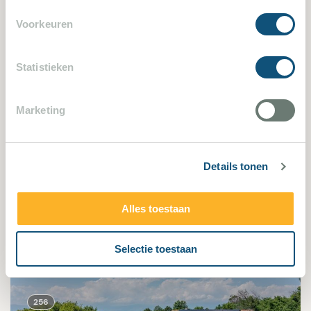
1183
Voorkeuren
Statistieken
Marketing
Cabris 1183
Details tonen
3 Schlafzimmer
6 Personen
Alles toestaan
Villa bekijken
Selectie toestaan
256