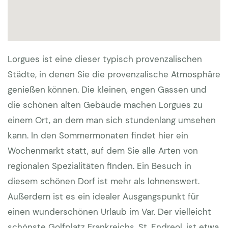
Schlafzimmer mit jeweils zwei Einzelbetten von
80x200 cm und zwei Badezimmer. Eines mit
Badewanne/Dusche und Waschbecken und eines
Lorgues ist eine dieser typisch provenzalischen
mit Dusche und Waschbecken. Toilette separat. Auf
Städte, in denen Sie die provenzalische Atmosphäre
Anfrage ist ein Kinderbett mit Matratze verfügbar.
genießen können. Die kleinen, engen Gassen und
Besonderheiten:
Kaution € 1000 | Endreinigung
die schönen alten Gebäude machen Lorgues zu
obligatorisch € 275 | Zuschlag Poolheizung (24
einem Ort, an dem man sich stundenlang umsehen
Grad) 150 EUR pro Woche | Haustier als Ausnahme
kann. In den Sommermonaten findet hier ein
möglich - € 200 pro Woche und Tier - bitte teilen
Wochenmarkt statt, auf dem Sie alle Arten von
Sie uns bei der Buchung Rasse, Grösse und Alter
regionalen Spezialitäten finden. Ein Besuch in
mit, dann besprechen wir dies mit dem
diesem schönen Dorf ist mehr als lohnenswert.
Hauseigentümer | WLAN vorhanden
Außerdem ist es ein idealer Ausgangspunkt für
einen wunderschönen Urlaub im Var. Der vielleicht
schönste Golfplatz Frankreichs, St. Endreol, ist etwa