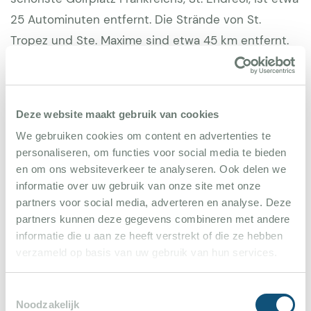
25 Autominuten entfernt. Die Strände von St.
Tropez und Ste. Maxime sind etwa 45 km entfernt.
Deze website maakt gebruik van cookies
Gesamteindruck der Villa
We gebruiken cookies om content en advertenties te
personaliseren, om functies voor social media te bieden
en om ons websiteverkeer te analyseren. Ook delen we
Magali Demeulemeestet
8
informatie over uw gebruik van onze site met onze
1 augustus 2023
partners voor social media, adverteren en analyse. Deze
partners kunnen deze gegevens combineren met andere
informatie die u aan ze heeft verstrekt of die ze hebben
Tolle Ferienanlage
verzameld op basis van uw gebruik van hun services.
Toestemmingsselectie
Cornelius
10
Noodzakelijk