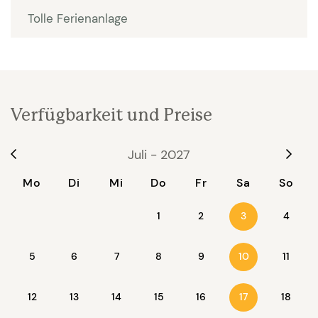
und Gästehaus wurde eine neue Jeu de Boules
Tolle Ferienanlage
Bahn angelegt. Gasgrill steht zur Verfügung.
Ausreichend Parkgelegenheiten sind
vorhanden. Haupthaus und Gästehaus werden nur
zusammen vermietet.
Verfügbarkeit und Preise
Interieur
Juli - 2027
Auch nach der umfangreichen Renovierung der
Mo
Di
Mi
Do
Fr
Sa
So
beiden Häuser, haben diese im Außenbereich
nichts von ihrem provenzalischen Charme verloren.
1
2
4
3
Die Einrichtung und Umgestaltung der Innenräume
5
6
7
8
9
11
bietet jetzt zusätzlich eine gelungene Kombination
10
mit allen modernen Annehmlichkeiten.
12
13
14
15
16
18
17
Beide Häuser sind ebenerdig und haben zum