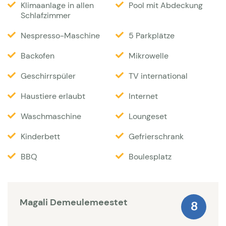
Klimaanlage in allen
Pool mit Abdeckung
sich eine Terrasse mit schönen Lounge Möbeln aus
Schlafzimmer
Holz. Von einer ähnlichen Terrasse beim Gästehaus
Nespresso-Maschine
5 Parkplätze
schauen Sie auf einen prächtigen Olivenbaum, der
am Abend schön beleuchtet werden kann. Sie
Backofen
Mikrowelle
haben auch Aussicht auf das neue lange
Geschirrspüler
TV international
Schwimmbad, hier kann die Sonne den ganzen Tag
Haustiere erlaubt
Internet
scheinen. Auf Wunsch kann der Pool beheizt
werden, ideal für die etwas kühleren Jahreszeiten.
Waschmaschine
Loungeset
Der Pool ist mit einem Alarmsystem und
Kinderbett
Gefrierschrank
Beleuchtung ausgestattet, so dass man auch
BBQ
Boulesplatz
abends eintauchen kann. Sitzecken und
Schattenplätze sind bei diesem Haus sehr viele,
unter anderem auch am großen Holzgartentisch mit
Magali Demeulemeestet
8
Bank und Stühlen auf der halb überdachten Süd-
Terrasse des Haupthauses. Zwischen Haupthaus