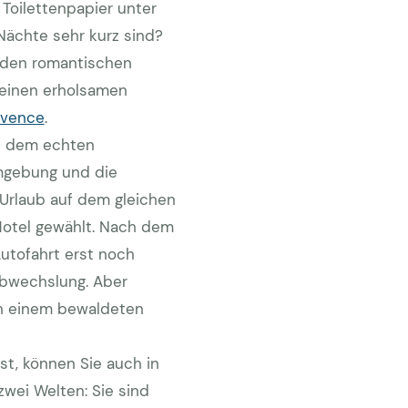
Toilettenpapier unter
ächte sehr kurz sind?
r den romantischen
 einen erholsamen
ovence
.
ch dem echten
Umgebung und die
Urlaub auf dem gleichen
 Hotel gewählt. Nach dem
Autofahrt erst noch
Abwechslung. Aber
 in einem bewaldeten
t, können Sie auch in
zwei Welten: Sie sind