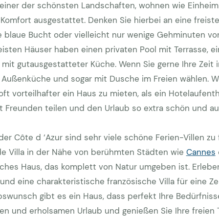
n einer der schönsten Landschaften, wohnen wie Einheim
 Komfort ausgestattet. Denken Sie hierbei an eine freiste
e blaue Bucht oder vielleicht nur wenige Gehminuten vo
isten Häuser haben einen privaten Pool mit Terrasse, ein
it gutausgestatteter Küche. Wenn Sie gerne Ihre Zeit i
t Außenküche und sogar mit Dusche im Freien wählen. W
t vorteilhafter ein Haus zu mieten, als ein Hotelaufenth
 Freunden teilen und den Urlaub so extra schön und au
er Côte d ‘Azur sind sehr viele schöne Ferien-Villen zu
nde Villa in der Nähe von berühmten Städten wie
Cannes
liches Haus, das komplett von Natur umgeben ist. Erleben 
nd eine charakteristische französische Villa für eine Zei
bswunsch gibt es ein Haus, dass perfekt Ihre Bedürfnis
n und erholsamen Urlaub und genießen Sie Ihre freien 