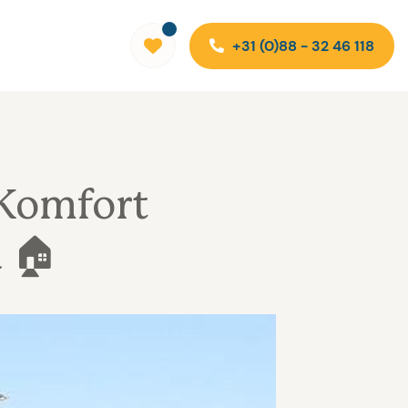
+31 (0)88 - 32 46 118
 Komfort
a 🏠