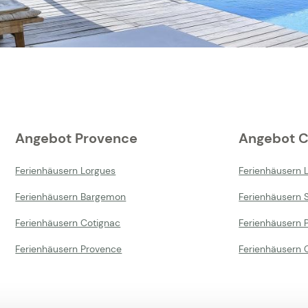
Angebot Provence
Angebot C
Ferienhäusern Lorgues
Ferienhäusern 
Ferienhäusern Bargemon
Ferienhäusern 
Ferienhäusern Cotignac
Ferienhäusern P
Ferienhäusern Provence
Ferienhäusern 