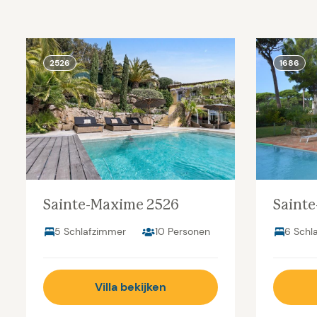
2526
1686
Sainte-Maxime 2526
Saint
5 Schlafzimmer
10 Personen
6 Schl
Villa bekijken