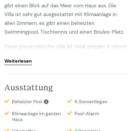
gibt einen Blick auf das Meer vom Haus aus. Die
Villa ist sehr gut ausgestattet mit Klimaanlage in
allen Zimmern, es gibt einen beheizten
Swimmingpool, Tischtennis und einen Boules-Platz.
Diese provenzalische Villa ist ideal gelegen in einem
Wohngebiet nicht weit vom Zentrum (500m) von
Weiterlesen
les Issambres. Auch zum Meer ist es nur ein kurzer
Spaziergang von 600m. Es gibt einen Garten auf
mehreren Ebenen mit mehreren Terrassen, mit
Ausstattung
Meerblick vom Haus und den oberen Terrassen. Es
gibt einen Essbereich für 8 Personen mit Grill und
Beheizter Pool
6 Sonnenliegen
eine elektrische Markise. Der Pool ist etwas tiefer
Klimaanlage im ganzen
Pool-Alarm
und kann gegen einen Aufpreis beheizt werden und
Haus
ist 12x6m groß. Es steht Ihnen ein eigener Petanqe