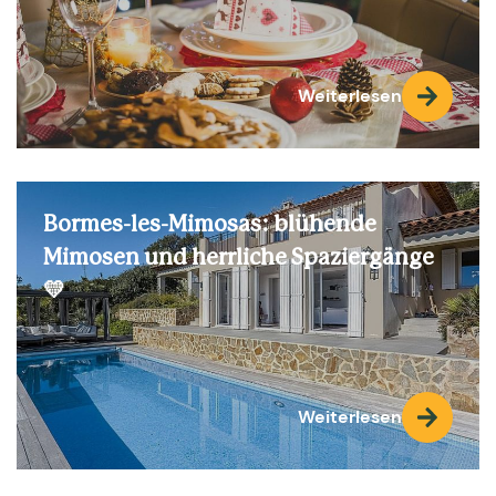
Weiterlesen
Bormes-les-Mimosas: blühende
Mimosen und herrliche Spaziergänge
💛
Weiterlesen