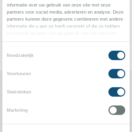
schönste Golfplatz der Cote d'Azur: St. Endréol.
informatie over uw gebruik van onze site met onze
partners voor social media, adverteren en analyse. Deze
Geheimtipp : Restaurant Cap Mail, Les Planches,
partners kunnen deze gegevens combineren met andere
Plage 44, Riva.
informatie die u aan ze heeft verstrekt of die ze hebben
verzameld op basis van uw gebruik van hun services.
Toestemmingsselectie
Noodzakelijk
Voorkeuren
Ähnliche Ferienvillen
Statistieken
Marketing