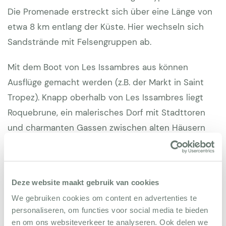
Die Promenade erstreckt sich über eine Länge von
etwa 8 km entlang der Küste. Hier wechseln sich
Sandstrände mit Felsengruppen ab.
Mit dem Boot von Les Issambres aus können
Ausflüge gemacht werden (z.B. der Markt in Saint
Tropez). Knapp oberhalb von Les Issambres liegt
Roquebrune, ein malerisches Dorf mit Stadttoren
und charmanten Gassen zwischen alten Häusern
und Galerien. In der Umgebung, im Massif des
Maures, einem großen Naturschutzgebiet, können
Sie wunderschöne Spaziergänge machen. Zum Golf
Deze website maakt gebruik van cookies
spielen gibt es mehrere Plätze in Roquebrune und
We gebruiken cookies om content en advertenties te
Ste Maxime, und auch in St. Raphael (Valescure)
personaliseren, om functies voor social media te bieden
befinden sich drei Plätze. In der Nähe liegt der
en om ons websiteverkeer te analyseren. Ook delen we