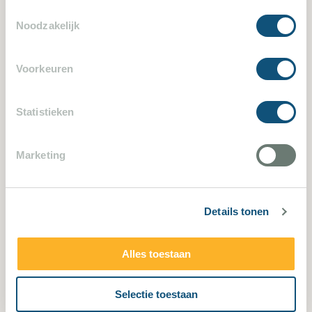
Villa bekijken
Toestemmingsselectie
Noodzakelijk
Voorkeuren
497
Statistieken
Marketing
Details tonen
Agay 497
Alles toestaan
6 Schlafzimmer
8 Personen
Selectie toestaan