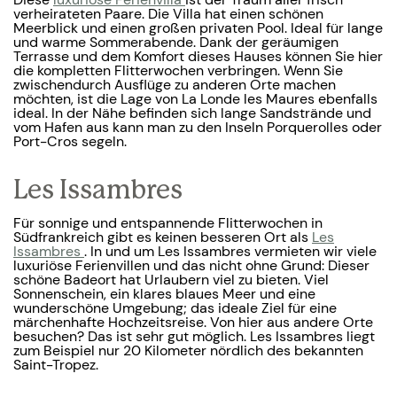
verheirateten Paare. Die Villa hat einen schönen
Meerblick und einen großen privaten Pool. Ideal für lange
und warme Sommerabende. Dank der geräumigen
Terrasse und dem Komfort dieses Hauses können Sie hier
die kompletten Flitterwochen verbringen. Wenn Sie
zwischendurch Ausflüge zu anderen Orte machen
möchten, ist die Lage von La Londe les Maures ebenfalls
ideal. In der Nähe befinden sich lange Sandstrände und
vom Hafen aus kann man zu den Inseln Porquerolles oder
Port-Cros segeln.
Les Issambres
Für sonnige und entspannende Flitterwochen in
Südfrankreich gibt es keinen besseren Ort als
Les
Issambres
. In und um Les Issambres vermieten wir viele
luxuriöse Ferienvillen und das nicht ohne Grund: Dieser
schöne Badeort hat Urlaubern viel zu bieten. Viel
Sonnenschein, ein klares blaues Meer und eine
wunderschöne Umgebung; das ideale Ziel für eine
märchenhafte Hochzeitsreise. Von hier aus andere Orte
besuchen? Das ist sehr gut möglich. Les Issambres liegt
zum Beispiel nur 20 Kilometer nördlich des bekannten
Saint-Tropez.