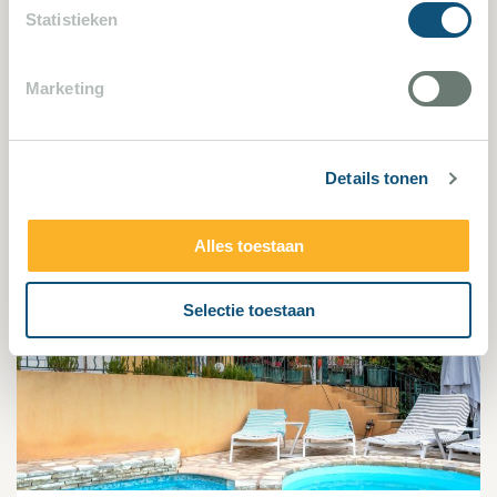
Statistieken
Sainte-Maxime 1783
Marketing
7 Schlafzimmer
14 Personen
Villa bekijken
Details tonen
Alles toestaan
2567
Selectie toestaan