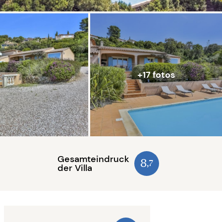
+17 fotos
Gesamteindruck
8
,7
der Villa