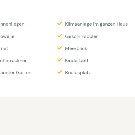
Geschirrspüler, Kaffeemaschine, Mikrowelle und
e internationale Sender) | HiFi | DVD | Wi-Fi. Das
onnenliegen
Klimaanlage im ganzen Haus
 Schlafzimmer, 2 mit einem Doppelbett von 180 cm
Etagenbetten (0,90 x 2,00). Hierdurch kann das Haus
rowelle
Geschirrspüler
egt werden. Es wird nicht an 8 Erwachsene
rnet
Meerblick
chetrockner
Kinderbett
 Wäschepaket € 25 pro Person | Kaution € 800 |
äunter Garten
Boulesplatz
und Hochstuhl sind vorhanden | Wechseltag ist
st auch Samstag manchmal möglich.