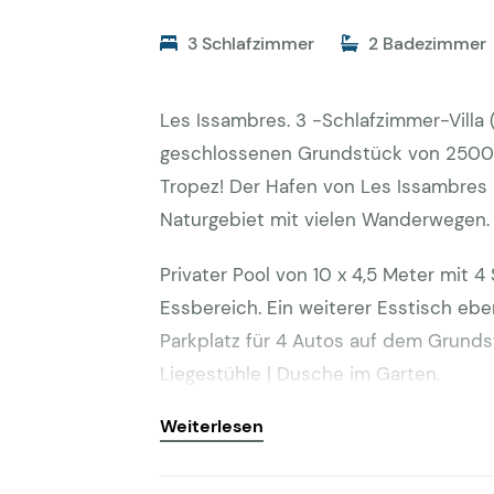
3 Schlafzimmer
2 Badezimmer
Les Issambres. 3 -Schlafzimmer-Villa
geschlossenen Grundstück von 2500 m²
Tropez! Der Hafen von Les Issambres 
Naturgebiet mit vielen Wanderwegen.
Privater Pool von 10 x 4,5 Meter mit 
Essbereich. Ein weiterer Esstisch ebe
Parkplatz für 4 Autos auf dem Grundstüc
Liegestühle | Dusche im Garten.
Weiterlesen
Interieur
Das Haus ist mit einer Wechsel-Klima