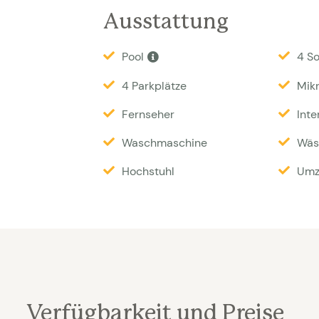
Waschmaschine, Trockner, Küche mit 
Ausstattung
Backofen. TV mit Flatscreen (nicht viel
Pool
4 S
Haus hat 2 Badezimmer und es gibt 3
Breit und ein Schlafzimmer mit zwei 
4 Parkplätze
Mik
mit 4 Erwachsenen und 4 Kindern bel
Fernseher
Inte
vermietet.
Waschmaschine
Wäs
Besonderheiten:
Endreinigung 160 € |
Hochstuhl
Umz
Haustiere nicht erlaubt | Kinderbett 
Sonntag. Außerhalb der Hochsaison i
Verfügbarkeit und Preise