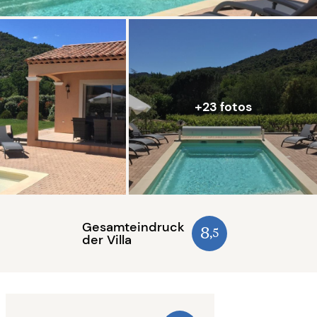
+23 fotos
Gesamteindruck
8
,5
der Villa