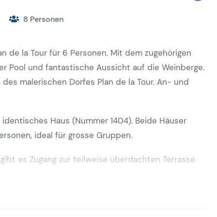
8 Personen
an de la Tour für 6 Personen. Mit dem zugehörigen
ter Pool und fantastische Aussicht auf die Weinberge.
es malerischen Dorfes Plan de la Tour. An- und
 identisches Haus (Nummer 1404). Beide Häuser
ersonen, ideal für grosse Gruppen.
bt es Zugang zur teilweise überdachten Terrasse.
ein Esstisch mit Platz für 6 Personen. Der private
. Der Garten ist eben und von der Terrasse und
s Hauses haben Sie eine schöne Aussicht über die