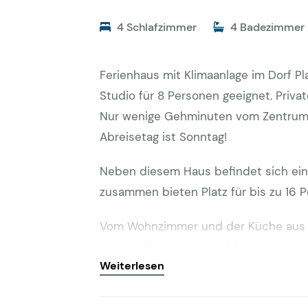
4 Schlafzimmer
4 Badezimmer
Ferienhaus mit Klimaanlage im Dorf Pl
Studio für 8 Personen geeignet. Priva
Nur wenige Gehminuten vom Zentrum d
Abreisetag ist Sonntag!
Neben diesem Haus befindet sich ein
zusammen bieten Platz für bis zu 16 P
Vom Wohnzimmer und der Küche aus gi
Auf der Terrasse des Wohnzimmers ist 
Weiterlesen
Pool hat die Abmessungen von 8 x 4 m
dem Garten ist auf der Rückseite de