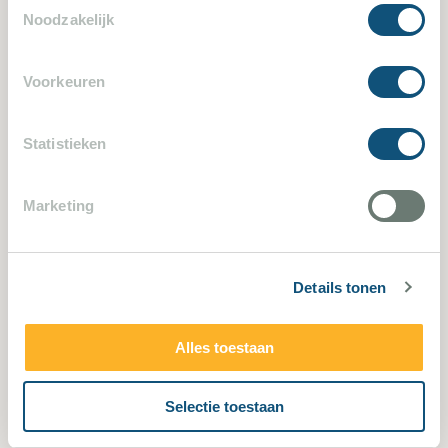
Noodzakelijk
Voorkeuren
406
Statistieken
Marketing
Details tonen
Roquefort les Pins 406
4 Schlafzimmer
5 Personen
Alles toestaan
Selectie toestaan
Villa bekijken