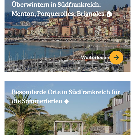
Überwintern in Südfrankreich:
Menton, Porquerolles, Brignoles 🏠
Weiterlesen
Besonderde Orte in Südfrankreich für
die Sommerferien ☀️