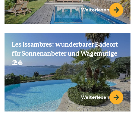
Weiterlesen
Les Issambres: wunderbarer Badeort
für Sonnenanbeter und Wagemutige
⛱️⛵
Weiterlesen