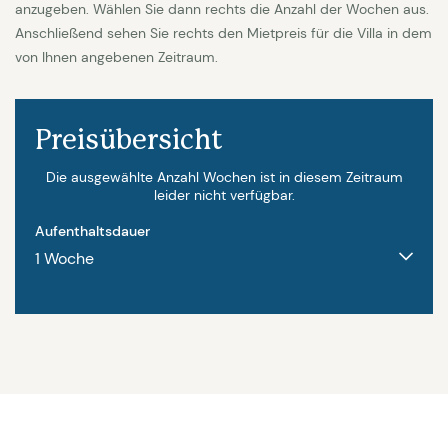
anzugeben. Wählen Sie dann rechts die Anzahl der Wochen aus.
Besonderheiten:
Kaution €500 | Endreinigung €150
Anschließend sehen Sie rechts den Mietpreis für die Villa in dem
| Wäschepaket 25 € pro Person | Beheiztes
von Ihnen angebenen Zeitraum.
Schwimmbad außerhalb Juli / August € 120 Euro pw
| Wifi verfügbar
Preisübersicht
Die ausgewählte Anzahl Wochen ist in diesem Zeitraum
leider nicht verfügbar.
Aufenthaltsdauer