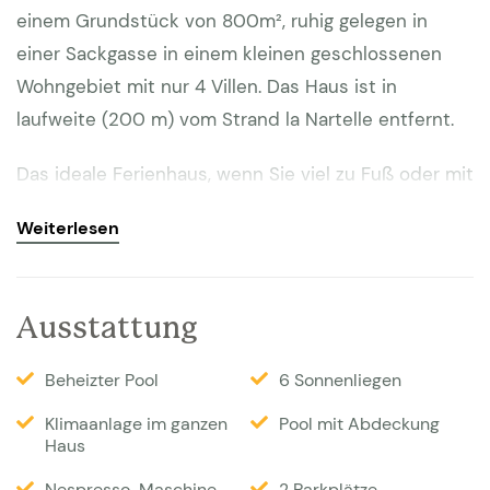
einem Grundstück von 800m², ruhig gelegen in
einer Sackgasse in einem kleinen geschlossenen
Wohngebiet mit nur 4 Villen. Das Haus ist in
laufweite (200 m) vom Strand la Nartelle entfernt.
Das ideale Ferienhaus, wenn Sie viel zu Fuß oder mit
dem Fahrrad erledigen möchten. 2 Parkplätze vor
Weiterlesen
der Tür stehen zur Verfügung.
Es gibt 2 Terrassen, 1 überdachte mit einer
Ausstattung
Sitzgarnitur und 1 Terrasse mit 2 großen
Sonnenschirmen und einem Esstisch für 8
Beheizter Pool
6 Sonnenliegen
Personen.
Klimaanlage im ganzen
Pool mit Abdeckung
Haus
Für die Kinder gibt es ein Trampolin und ein
schönes Stück Rasen zum Spielen. Rund um den
Nespresso-Maschine
2 Parkplätze