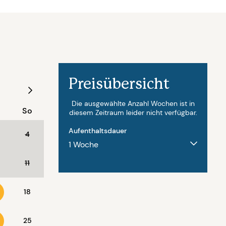
Preisübersicht
August - 2027
Die ausgewählte Anzahl Wochen ist in
So
Mo
Di
Mi
Do
Fr
diesem Zeitraum leider nicht verfügbar.
Aufenthaltsdauer
4
11
2
3
4
5
6
18
9
10
11
12
13
25
16
17
18
19
20