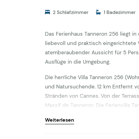
2 Schlafzimmer
1 Badezimmer
Das Ferienhaus Tanneron 256 liegt in
liebevoll und praktisch eingerichtete
atemberaubender Aussicht für 5 Perso
Ausflüge in die Umgebung.
Die herrliche Villa Tanneron 256 (Woh
und Natursuchende. 12 km Entfernt v
Stränden von Cannes. Von der Terras
Massif de Tanneron. Die Ferienvilla T
einer Sackgasse, inmitten von Hügeln
Weiterlesen
m2 groß, und sehr gepflegt. Parkmögl
des Wohnzimmers und der Küche gelan