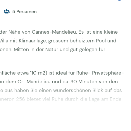
5 Personen
 der Nähe von Cannes-Mandelieu. Es ist eine kleine
 Villa mit Klimaanlage, grossem beheiztem Pool und
nen. Mitten in der Natur und gut gelegen für
nfläche etwa 110 m2) ist ideal für Ruhe- Privatsphäre-
on dem Ort Mandelieu und ca. 30 Minuten von den
se aus haben Sie einen wunderschönen Blick auf das
anneron 256 bietet viel Ruhe durch die Lage am Ende
 und Wäldern gelegen. Der flache Garten ist ca. 2800
ichkeit auf dem Gelände. Durch die Terassentüren
gen Sie auf die teilweise überdachte, südlich