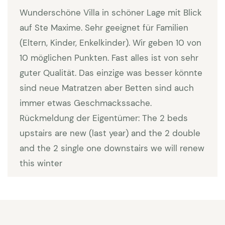
mit einer Dusche und einem Bett von 1,40 breit.
Wunderschöne Villa in schöner Lage mit Blick
(Insgesamt sind diese Zimmer für 8 - 10 Personen
auf Ste Maxime. Sehr geeignet für Familien
geeignet. Klimaanlage in 5 Schlafzimmern.
(Eltern, Kinder, Enkelkinder). Wir geben 10 von
Zusätzlich mit einem Zuschlag kann ein Studio dazu
10 möglichen Punkten. Fast alles ist von sehr
gebucht werden. Das Studio hat zwei Schlafzimmer
guter Qualität. Das einzige was besser könnte
mit Doppelbetten und ein Badezimmer. Zusammen
sind neue Matratzen aber Betten sind auch
mit diesem Studio ist das Haus für bis zu 14
immer etwas Geschmackssache.
Personen zu buchen. Natürlich wird das Studio
Rückmeldung der Eigentümer: The 2 beds
nicht gesondert vermietet sollten Sie es nicht
upstairs are new (last year) and the 2 double
benötigen.
and the 2 single one downstairs we will renew
this winter
Besonderheiten:
Kaution 500 Euro | Endreinigung
300 Euro - Wäschepakete 25 Euro pro Person |
Haustiere auf Anfrage (Zuschlag 80 EUR pro Tier ) |
WiFi steht zur Verfügung | Im Juli und August