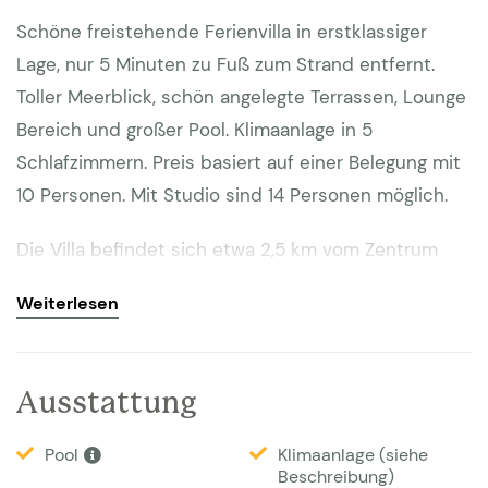
Schöne freistehende Ferienvilla in erstklassiger
Lage, nur 5 Minuten zu Fuß zum Strand entfernt.
Toller Meerblick, schön angelegte Terrassen, Lounge
Bereich und großer Pool. Klimaanlage in 5
Schlafzimmern. Preis basiert auf einer Belegung mit
10 Personen. Mit Studio sind 14 Personen möglich.
Die Villa befindet sich etwa 2,5 km vom Zentrum
von Sainte-Maxime entfernt und in laufweite zu den
Weiterlesen
schönen Stränden von La Croisette. Das Haus ist
ruhig gelegen und von der Terrasse und dem Pool
aus haben Sie einen prächtigen Blick auf das Meer.
Ausstattung
Die Terrasse und der Garten sind großzügig und
eben angelegt. Ein Essbereich, Lounge Set unter
Pool
Klimaanlage (siehe
Beschreibung)
einem überdachten Teil der Terrasse und mehrere