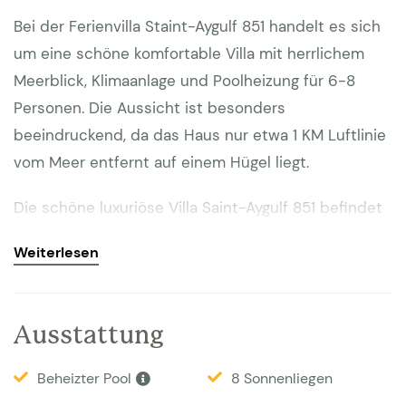
Bei der Ferienvilla Staint-Aygulf 851 handelt es sich
um eine schöne komfortable Villa mit herrlichem
Meerblick, Klimaanlage und Poolheizung für 6-8
Personen. Die Aussicht ist besonders
beeindruckend, da das Haus nur etwa 1 KM Luftlinie
vom Meer entfernt auf einem Hügel liegt.
Die schöne luxuriöse Villa Saint-Aygulf 851 befindet
sich in einer ruhigen Umgebung auf einem
Weiterlesen
eingezäunten Gelände. Die Entfernung zum Zentrum
und zum Meer ist 1,3 km (zu Fuss etwa 20-25
Minuten). Angrenzend an das Wohnzimmer befindet
Ausstattung
sich eine überdachte Terrasse mit großartigem Blick
über die Bucht von Saint-Raphael und Frejus. Es
Beheizter Pool
8 Sonnenliegen
gibt zwei Terrassen, darunter eine große