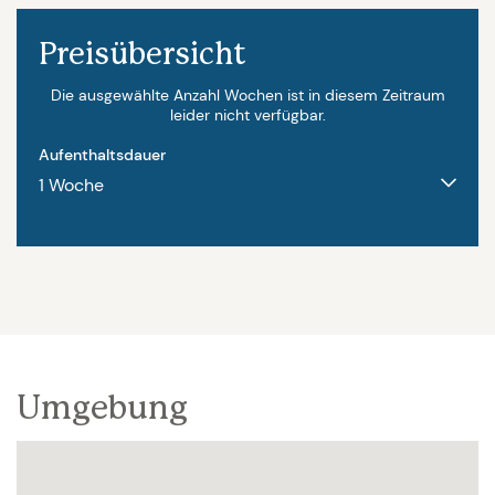
Person. Schwimmbadheizung 150 € pro Woche.
Preisübersicht
Keine Haustiere erlaubt. Zwischenreinigung bei einer
Buchung von 14 Tagen verpflichtend.
Die ausgewählte Anzahl Wochen ist in diesem Zeitraum
leider nicht verfügbar.
Aufenthaltsdauer
Umgebung