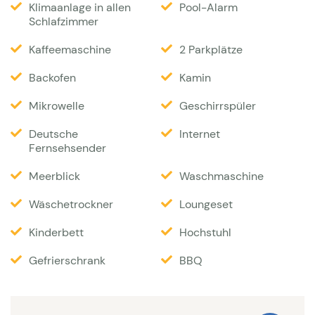
Klimaanlage in allen
Pool-Alarm
überdachte Terrasse die an das Wohnzimmer
Schlafzimmer
grenzt. Auf dieser Terrasse steht ein großer Tisch
Kaffeemaschine
2 Parkplätze
aus Teakholz mit 8 Stühlen. Tagsüber sorgen die
zahlreichen Schiffe und Yachten im Meer für eine
Backofen
Kamin
schöne Aussicht, während abends die Lichter von
Mikrowelle
Geschirrspüler
St. Raphael und Frejus sichtbar sind. Die zweite
Deutsche
Internet
Terrasse grenzt an den 4 x 9 m großen Pool und 8
Fernsehsender
Sonnenliegen. Es gibt eine Außendusche und auch
Meerblick
Waschmaschine
vom Pool von der Villa Saint-Aygulf 851 aus hat man
einen schönen Blick auf das Meer. Ein Gasgrill und
Wäschetrockner
Loungeset
eine Kochplatte sind vorhanden.
Kinderbett
Hochstuhl
Interieur
Gefrierschrank
BBQ
Das Ferienhaus Saint-Aygulf 851 verfügt über ein