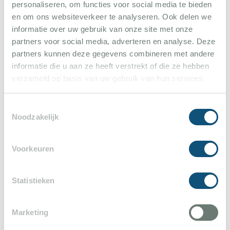
Erlebnis, das man in den Hochglanzorten der Côte
personaliseren, om functies voor social media te bieden
d’Azur oft vermisst. Es gibt Wochenmärkte mit
en om ons websiteverkeer te analyseren. Ook delen we
informatie over uw gebruik van onze site met onze
regionalen Produkten sowie kleine Galerien, Ateliers
partners voor social media, adverteren en analyse. Deze
und Weinläden.
partners kunnen deze gegevens combineren met andere
informatie die u aan ze heeft verstrekt of die ze hebben
Roquebrune ist nicht überlaufen – selbst in der
verzameld op basis van uw gebruik van hun services.
Hochsaison ist es ruhiger als in den typischen
Hotspots der Riviera. Perfekt, wenn du Entspannung
Toestemmingsselectie
Noodzakelijk
suchst, ohne auf die Schönheit der Region zu
verzichten. Die zentrale Lage ist ideal für
Voorkeuren
Tagesausflüge.
Statistieken
Marketing
Gesamteindruck der Villa