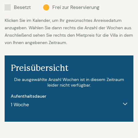
findet es deshalb für kleine Kinder nicht gut
Besetzt
Frei zur Reservierung
geeignet.
Klicken Sie im Kalender, um Ihr gewünschtes Anreisedatum
Die Fotos sind vom Hauseigentümer zur Verfügung
anzugeben. Wählen Sie dann rechts die Anzahl der Wochen aus.
Anschließend sehen Sie rechts den Mietpreis für die Villa in dem
gestellt.
von Ihnen angebenen Zeitraum.
Preisübersicht
Die ausgewählte Anzahl Wochen ist in diesem Zeitraum
leider nicht verfügbar.
Aufenthaltsdauer