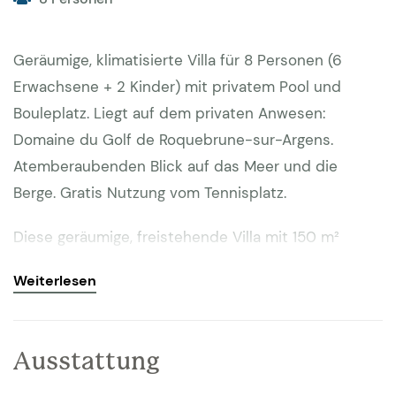
Geräumige, klimatisierte Villa für 8 Personen (6
Erwachsene + 2 Kinder) mit privatem Pool und
Bouleplatz. Liegt auf dem privaten Anwesen:
Domaine du Golf de Roquebrune-sur-Argens.
Atemberaubenden Blick auf das Meer und die
Berge. Gratis Nutzung vom Tennisplatz.
Diese geräumige, freistehende Villa mit 150 m²
bietet einen privaten Pool und einen
Weiterlesen
atemberaubenden Blick auf den Roque Brune. Der
nach Süden ausgerichtete Garten verfügt über eine
teilweise überdachte Terrasse mit Gasgrill, einen
Ausstattung
beheizten privaten Pool und einen privaten