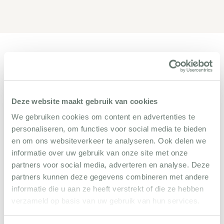
Toilette und ein Waschbecken.
Schlafzimmer 3 befindet sich im Poolhaus. Es hat
ein Doppelbett von 1.60 breit und hier gibt es auch
Umgebung
ein Badezimmer mit Dusche, Waschbecken und
eine Toilette.
Deze website maakt gebruik van cookies
Haus 2 für 6 Personen:
Im Erdgeschoss gibt einen
We gebruiken cookies om content en advertenties te
grosszügigen klimatisierten Wohnbereich mit einer
personaliseren, om functies voor social media te bieden
sehr gut ausgestattete Küche (unter anderem
en om ons websiteverkeer te analyseren. Ook delen we
Geschirrspüler, Nespresso, Backofen) mit Esstisch.
informatie over uw gebruik van onze site met onze
partners voor social media, adverteren en analyse. Deze
partners kunnen deze gegevens combineren met andere
Es gibt im Haus drei klimatisierte Schlafzimmer und
informatie die u aan ze heeft verstrekt of die ze hebben
3 Badezimmer. Ein Schlafzimmer mit grossem
verzameld op basis van uw gebruik van hun services.
Doppelbett von 200x200 (ohne Fussende) und
Plan de la Tour ist ein kleiner, gemütlicher und
einem angeschlossenen Bad mit Dusche, Toilette
authentischer Ort der von Weinbergen und Pinien-