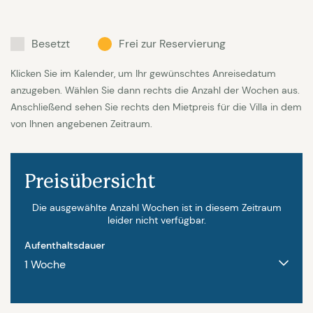
eine grosse sehr gut ausgestattete Küche mit
Bar. Das offene Wohnzimmer hat hohe Galerie-
Besetzt
Frei zur Reservierung
Decken und einen Kamin. In der Küche finden Sie
unter anderem Geschirrspüler, Gefrierschrank,
Klicken Sie im Kalender, um Ihr gewünschtes Anreisedatum
Getränkekühlschrank, Nespresso und andere
anzugeben. Wählen Sie dann rechts die Anzahl der Wochen aus.
Anschließend sehen Sie rechts den Mietpreis für die Villa in dem
Kaffeemaschinen, Cooker, Toaster, Microwelle
von Ihnen angebenen Zeitraum.
usw. Waschmaschine, Trockner und
Bügelmöglichkeit vorhanden.
Preisübersicht
Es gibt im Haus zwei klimatisierte Schlafzimmer und
2 Badezimmer. Ein Schlafzimmer mit grossem
Die ausgewählte Anzahl Wochen ist in diesem Zeitraum
leider nicht verfügbar.
Doppelbett von 200x200 das andere mit 2 Betten
Aufenthaltsdauer
von 190 x 90 die auch zusammen bezogen werden
können. Das eine Badezimmer mit Toilette,
Waschbecken, Badewanne und Dusche. Das andere
etwas kleinere Badezimmer hat eine Dusche,