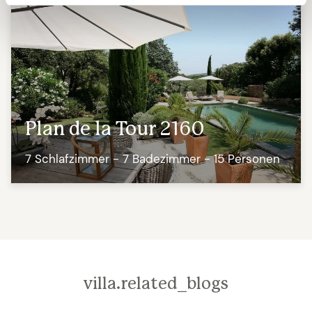
In beiden Häusern gibt es TV mit internationalen
Sendern (Englisch und Französisch) und WiFi (auch
auf dem Gelände). Netflix, Apple TV. Spielstation &
mehr können genutzt werden. Kinderbetten und
Kinderstühle stehen zur Verfügung.
Plan de la Tour 2160
Besonderheiten:
Kaution: 1500 EUR | Bettwäsche,
7 Schlafzimmer - 7 Badezimmer - 15 Personen
Handtücher und Poolhandtücher sowie
Endreinigung incl. | Hunde erlaubt Zuschlag pro
Hund und Woche 50 EUR (Gelände ist umzäunt) |
Klimaanlage bei normalem Verbrauch im Preis incl. |
Poolheizung 250 EUR - 150 EUR pro Pool und Woche
(möglich ab April, Preis ist abhänging vom Monat
villa.related_blogs
bitte anfragen) | Touristensteuer 1,50 EUR pro