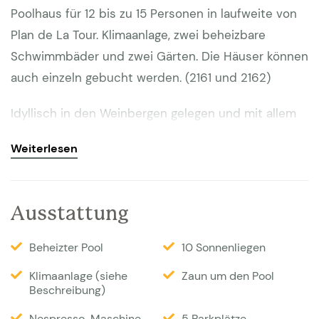
Poolhaus für 12 bis zu 15 Personen in laufweite von
Plan de La Tour. Klimaanlage, zwei beheizbare
Schwimmbäder und zwei Gärten. Die Häuser können
auch einzeln gebucht werden. (2161 und 2162)
Idyllisch in den Weinbergen gelegen und mit allem
Komfort versehen für einen unvergesslichen
Weiterlesen
Urlaub.Nur wenige Minuten von St. Tropez,
zahlreichen Stränden, Restaurants und charmanten
Dörfern entfernt. In laufweite (10 Minuten) von Plan
Ausstattung
de La Tour. Es gibt zahlreiche Strände, die alle leicht
zu erreichen sind. Der berühmte Club 55 am Strand
Beheizter Pool
10 Sonnenliegen
von Pampalonne ist in 25 Minuten zu erreichen, die
Klimaanlage (siehe
Zaun um den Pool
Privatstrände von La Nartelle und Saint Maxime in
Beschreibung)
10-15 Minuten und Port Grimaud in 15 Minuten.
Nespresso-Maschine
5 Parkplätze