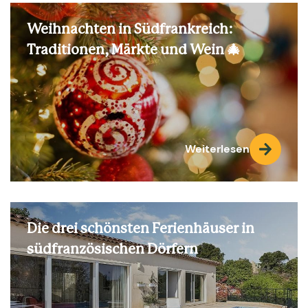
Person und Nacht | Zuschlag Gästehaus pro Woche:
1000 EUR
Weihnachten in Südfrankreich:
Traditionen, Märkte und Wein 🎄
Weiterlesen
Die drei schönsten Ferienhäuser in
südfranzösischen Dörfern