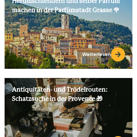
Herumschlendern und selber Parfüm
machen in der Parfümstadt Grasse 🌹
Weiterlesen
Antiquitäten- und Trödelrouten:
Schatzsuche in der Provence 🎁