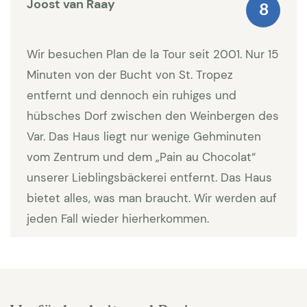
Spülmaschine, Backofen und Mikrowelle
Joost van Raay
8
ausgestattet. Wohnzimmer und Küche haben eine
Klimaanlage. Es gibt einen separaten Raum mit
Wir besuchen Plan de la Tour seit 2001. Nur 15
Waschmaschine und Trockner.
Minuten von der Bucht von St. Tropez
entfernt und dennoch ein ruhiges und
Im Haus stehen 4 Schlafzimmer zur Verfügung, 1
hübsches Dorf zwischen den Weinbergen des
Zimmer mit Doppelbett von 1,60, 1 Zimmer mit
Var. Das Haus liegt nur wenige Gehminuten
Doppelbett von 1,40, ein Schlafzimmer ist mit zwei
vom Zentrum und dem „Pain au Chocolat“
Einzelbetten ausgestattet und ein Schlafzimmer hat
unserer Lieblingsbäckerei entfernt. Das Haus
ein Etagenbett. Zwei Badezimmer vorhanden wovon
bietet alles, was man braucht. Wir werden auf
1 zum Masterbedroom gehört.
jeden Fall wieder hierherkommen.
Besonderheiten:
Endreinigung: 150 Euro |
Wäschepakete 25 Euro p.p. | Kaution 600 EUR |
Haustiere mitbringen ist nicht erlaubt (keine
Ausnahmen möglich).