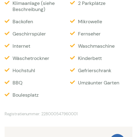
Klimaanlage (siehe
2 Parkplätze
Terrasse und Pool ist hübsch gestaltet und läd zum
Beschreibung)
Spielen ein. Beim Pool gibt es ein kleines Poolhaus
Backofen
Mikrowelle
mit Dusche/WC, Kühlschrank sowie zwei einfache
Betten um tagsüber auszuruhen. Ein Boules Plats
Geschirrspüler
Fernseher
und BBQ vorhanden. Zum Dorf ist es etwa 10
Internet
Waschmaschine
Minuten laufen. Hier gibt es einige Geschäften und
Wäschetrockner
Kinderbett
gute Restaurants.
Hochstuhl
Gefrierschrank
Interieur
BBQ
Umzäunter Garten
Das Haus ist hell und hat ein geräumiges
Boulesplatz
Wohnzimmer mit einem bequemen Sitzbereich. Sat-
TV, wenig internationale Kanäle. WiFi steht zur
Registratienummer: 228000547960001
Verfügung. Die offene Küche ist modern und mit
allen Annehmlichkeiten wie zum Beispiel