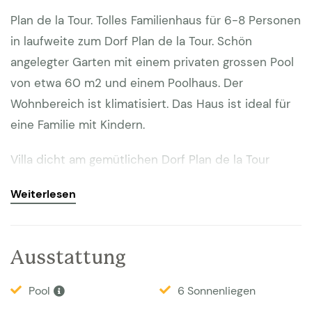
Plan de la Tour. Tolles Familienhaus für 6-8 Personen
in laufweite zum Dorf Plan de la Tour. Schön
angelegter Garten mit einem privaten grossen Pool
von etwa 60 m2 und einem Poolhaus. Der
Wohnbereich ist klimatisiert. Das Haus ist ideal für
eine Familie mit Kindern.
Villa dicht am gemütlichen Dorf Plan de la Tour
gelegen. Über eine ruhigen Straße gelangen Sie zum
Weiterlesen
Gelände, das mit einem automatischen Tor
gesichert ist. Das Haus hat eine Terrasse mit
großem Esstisch auf der Veranda. Etwas tiefer liegt
Ausstattung
der private Pool mit Abmessungen von etwa 12 x 5
Meter. Hier stehen 6 Sonnenliegen und zwei
Pool
6 Sonnenliegen
Sonnenschirme für Sie bereit. Der Garten zwischen