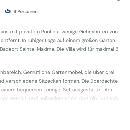
6 Personen
haus mit privatem Pool nur wenige Gehminuten von
entfernt. In ruhiger Lage auf einem großen Garten
Badeort Sainte-Maxime. Die Villa wird für maximal 6
enbereich. Gemütliche Gartenmöbel, die über drei
und verschiedene Sitzecken formen. Die überdachte
t einem bequemen Lounge-Set ausgestattet. Am
unge Bereich und außerdem steht dort ein Esstisch
ol-Haus ist mit einem fest installierten Grill,
 Auf der Rückseite der Villa befindet sich eine
Pool, mit dem Abmessungen von 10 x 5 Meter, stehen