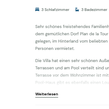
3 Schlafzimmer
3 Badezimmer
Sehr schönes freistehendes Familien
dem gemütlichen Dorf Plan de la Tour 
gelegen, im Hinterland vom beliebten 
Personen vermietet.
Die Villa hat einen sehr schönen Auß
Terrassen und am Pool verteilt sind 
Terrasse vor dem Wohnzimmer ist mi
Pool-Haus gibt es ebenfalls einen Lo
mit acht Stühlen für Sie bereit. Das Po
Weiterlesen
Kühlschrank und Toilette ausgestattet.
weitere Terrasse mit Esstisch. Beim 