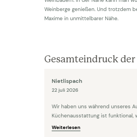
Weinbauern. In der Nähe kann man w
Weinberge genießen. Und trotzdem be
Maxime in unmittelbarer Nähe.
Gesamteindruck der 
Nietlispach
22 juli 2026
Wir haben uns während unseres Aufe
Küchenausstattung ist funktional,
Das Haus ist sehr ruhig gelegen. Privatsphäre ist g
Weiterlesen
ist im Dorf ein Transformator ausg