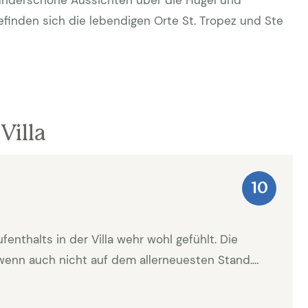
underschöne Aussichten über die Hügel und
finden sich die lebendigen Orte St. Tropez und Ste
Villa
10
nthalts in der Villa wehr wohl gefühlt. Die
 wenn auch nicht auf dem allerneuesten Stand.
arantiert. Infolge der grossen Hitze
efallen. Dies führte auch im Haus zu einem