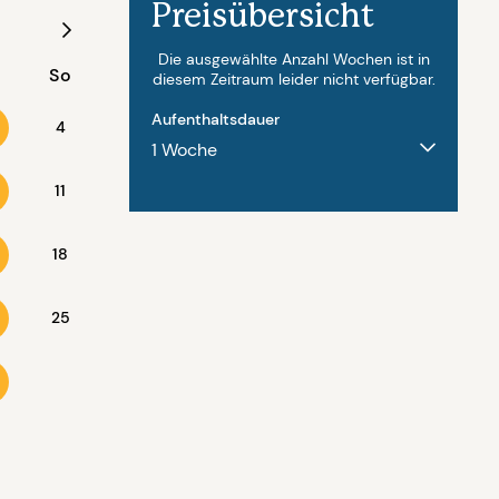
Preisübersicht
August - 2027
Die ausgewählte Anzahl Wochen ist in
So
Mo
Di
Mi
Do
Fr
diesem Zeitraum leider nicht verfügbar.
Aufenthaltsdauer
4
11
2
3
4
5
6
18
9
10
11
12
13
25
16
17
18
19
20
23
24
25
26
27
30
31