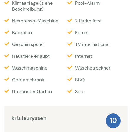
Klimaanlage (siehe
Pool-Alarm
mit und ohne Hund in der direkten Umgebung, da
Beschreibung)
das Wohngebiet an ein Naturschutzgebiet mit
Nespresso-Maschine
2 Parkplätze
vielen Wanderwegen grenzt. Sehr schnell erreichbar
sind mehrere Golf und Tennisplätze und viele gute
Backofen
Kamin
Restaurants.
Geschirrspüler
TV international
Das Grundstück ist umzäunt, mit einem Zugangstor
Haustiere erlaubt
Internet
ausgestattet und rund 1.500 Quadratmeter groß.
Waschmaschine
Wäschetrockner
Ein Weg führt von der Villa Mougins 2290 eine
Gefrierschrank
BBQ
Ebene tiefer zum großen Salzwasser-Pool (12,5 x 5,5
Meter), der mit Poolalarm gesichert ist und zum
Umzäunter Garten
Safe
Schwimmen einläd. Der Pool kann am Abend
stimmungsvoll beleuchtet werden. Zwei große
kris lauryssen
Sonnenschirme, insgesamt sechs Sonnenliegen und
10
eine Außendusche garantieren entspannte