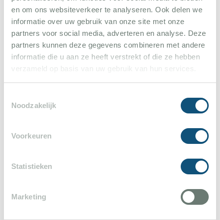
Wohnhauses von Picasso liegt die Chapelle Notre
en om ons websiteverkeer te analyseren. Ook delen we
informatie over uw gebruik van onze site met onze
Dame de Vie, die aus dem 16. Jahrhundert stammt.
partners voor social media, adverteren en analyse. Deze
Sie ist denkmalgeschützt und hat ihren
partners kunnen deze gegevens combineren met andere
ursprünglichen romanischen Charme bewahrt.
informatie die u aan ze heeft verstrekt of die ze hebben
verzameld op basis van uw gebruik van hun services.
Der ca. 50 km langen Canal de La Siagne, der
ursprünglich im Jahre 1866 angelegt wurde, um die
Toestemmingsselectie
Noodzakelijk
Trinkwasserversorgung von Cannes durch den Fluss
Siagne via Grasse, Mougins und Le Cannet
Voorkeuren
sicherzustellen sowie das bewaldete
Naturschutzgebiet La Valmasque bieten fast
unbegrenzte Möglichkeiten für ausgedehnte
Statistieken
Spaziergänge und Fahrradtouren.
Marketing