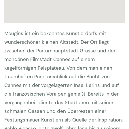
Wohnfläche insgesamt etwa 150 qm, Alarmanlage.
Besonderheiten:
Kaution 3000 EUR | Klimaanlage
incl. | Haustiere auf Anfrage (50 EUR pro Tier und
Mougins ist ein bekanntes Künstlerdorfs mit
Woche) | Endreinigung 330 EUR | Zwischenreinigung
wunderschöner kleinen Altstadt. Der Ort liegt
pro Extrawoche 75 EUR | Wäschepakete incl
zwischen der Parfümhauptstadt Grasse und der
Poolhandtücher 45 EUR pro Person als Option |
mondänen Filmstadt Cannes auf einem
Schnelles Glasfaser Internet vorhanden | Die letzt
kegelförmigen Felsplateau. Von dem man einen
Woche Juni bis Mitte September möchte der
traumhaften Panoramablick auf die Bucht von
Eigentümer nur jeweils mindestens 14 Tage
Cannes mit der vorgelagerten Insel Lérins und auf
vermieten. Bei Einzelwochen, wenn noch mehrere
die französischen Voralpen genießt. Bereits in der
Wochen verfügbar sind wird deshalb ein Zuschlag
Vergangenheit diente das Städtchen mit seinen
von 825 EUR berechnet. Diesen nehmen wir von der
schmalen Gassen und den Überresten einer
Rechnung wenn nur noch Einzelwochen zur
Festungsmauer Künstlern als Quelle der Inspiration.
Verfügung stehen.
Pablo Picasso lebte zwölf Jahre lang bis zu seinem