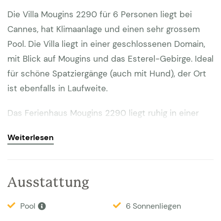
Die Villa Mougins 2290 für 6 Personen liegt bei
Cannes, hat Klimaanlage und einen sehr grossem
Pool. Die Villa liegt in einer geschlossenen Domain,
mit Blick auf Mougins und das Esterel-Gebirge. Ideal
für schöne Spatziergänge (auch mit Hund), der Ort
ist ebenfalls in Laufweite.
Das Ferienhaus Mougins 2290 liegt ruhig in einer
Privatstrasse/Sackgasse in laufweite zum schönen
Weiterlesen
Dorf Mougins. Auf einem Hügel umgeben von hohen
Oleanderhecken, Palmen, Zypressen und 200 Jahre
alten Olivenbäumen ist dies ein wunderbarer Ort für
Ausstattung
einen entspannten Urlaub. Die perfekte
Ausgangsbasis für Ausflüge nach Cannes und zum
Pool
6 Sonnenliegen
Strand (weniger als 10 KM) sowie für Spatziergänge