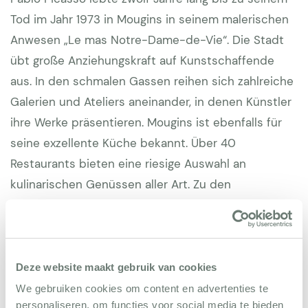
Tod im Jahr 1973 in Mougins in seinem malerischen
Anwesen „Le mas Notre-Dame-de-Vie“. Die Stadt
übt große Anziehungskraft auf Kunstschaffende
aus. In den schmalen Gassen reihen sich zahlreiche
Galerien und Ateliers aneinander, in denen Künstler
ihre Werke präsentieren. Mougins ist ebenfalls für
seine exzellente Küche bekannt. Über 40
Restaurants bieten eine riesige Auswahl an
kulinarischen Genüssen aller Art. Zu den
exklusivsten Adressen in der Altstadt zählen das
„Moulin de Mougins“ und das „Amandier de
Mougins“. Alljährlich im September findet das
Gastronomiefestival „Les étoiles de Mougins“ statt.
Deze website maakt gebruik van cookies
We gebruiken cookies om content en advertenties te
Unmittelbar oberhalb des ehemaligen Ateliers und
personaliseren, om functies voor social media te bieden