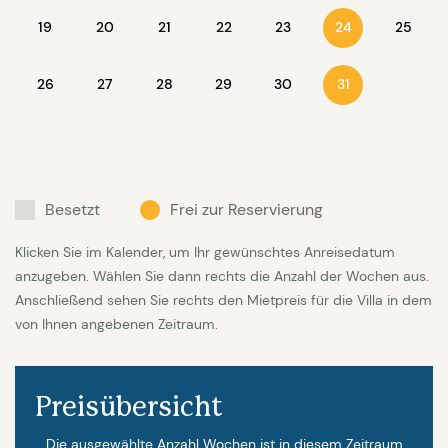
Sonnensegeln und zusätzlichen Fensterläden auch
19
20
21
22
23
25
24
für den notwendigen Schatten. Das Haus ist
modern und hochwertig eingerichtet. Die moderne
26
27
28
29
30
31
schicke Küche mit Sitzgelegenheit an einer kleiner
Bar ist vollständig ausgestattet und bietet zwei
Kühlschränke, der größere mit Eiswürfelmaschine
und -spender, Induktionsherd, Geschirrspüler,
Besetzt
Frei zur Reservierung
Umluft- und Backofen, Toaster, Nespressomaschine.
Klicken Sie im Kalender, um Ihr gewünschtes Anreisedatum
Schönes Geschirr und Gläser sowie alle sonstigen
anzugeben. Wählen Sie dann rechts die Anzahl der Wochen aus.
Utensilien sind ausreichent vorhanden. Ein offener
Anschließend sehen Sie rechts den Mietpreis für die Villa in dem
Kamin, der von Vorder- und Rückseite
von Ihnen angebenen Zeitraum.
gleichermaßen zugänglich ist, sorgt auch an
kühleren Tagen für eine behagliche Atmosphäre und
Preisübersicht
ein besonderes Licht.
Die ausgewählte Anzahl Wochen ist in diesem Zeitraum