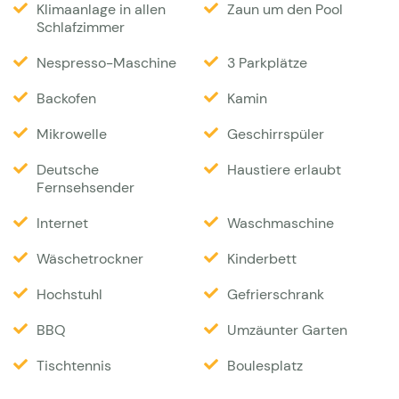
Wohnzimmer als auch von der Küche aus haben Sie
Klimaanlage in allen
Zaun um den Pool
Schlafzimmer
Zugang zu einer überdachten Terrasse. Unter der
überdachten Terrasse auf der Seite des
Nespresso-Maschine
3 Parkplätze
Wohnzimmers befinden sich zwei große Esstische
Backofen
Kamin
mit insgesamt 14 Sitzplätzen. Der Privatpool (12 x 6
Mikrowelle
Geschirrspüler
m) ist etwas höher gelegen und leicht erreichbar
über eine Treppe von der Terrasse aus. Durch die
Deutsche
Haustiere erlaubt
Fernsehsender
höhere Lage hat man vom Pool aus auf der Terrasse
eine noch schönere Aussicht auf die
Internet
Waschmaschine
provenzalischen Hügel. Der Pool kann ebenfalls mit
Wäschetrockner
Kinderbett
einem Zaun versehen werden. Auf der
Hochstuhl
Gefrierschrank
Sonnenterrasse neben dem Pool stehen 10
Sonnenliegen. Der Garten wurde von einem
BBQ
Umzäunter Garten
Architekten angelegt und bietet eine Rasenfläche,
Tischtennis
Boulesplatz
alte Bäume und typisch provenzalische Pflanzen wie