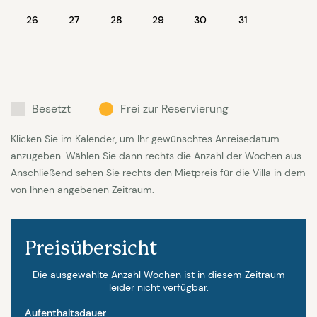
vorhanden. Die Villa verfügt über 7 Schlafzimmer
26
27
28
29
30
31
(alle mit Klimaanlage) und 5 Badezimmer, davon
befinden sich 3 Schlafzimmer im Gartengeschoss
(unter dem Wohnzimmer), 3 auf der 1. Etage und ein
Schlafzimmer auf der Wohnebene. Alle
Besetzt
Frei zur Reservierung
Schlafzimmer sind Doppelzimmer und verfügen
Klicken Sie im Kalender, um Ihr gewünschtes Anreisedatum
über genügend Stauraum und eine Klimaanlage. Es
anzugeben. Wählen Sie dann rechts die Anzahl der Wochen aus.
gibt 3 Schlafzimmer mit Doppelbett (180x200) und
Anschließend sehen Sie rechts den Mietpreis für die Villa in dem
En-Suite Badezimmer (WC und Dusche oder
von Ihnen angebenen Zeitraum.
Badewanne und Dusche), und 3 Schlafzimmer mit
jeweils zwei Einzelbetten (2x90x200). Speziell für
Preisübersicht
die Kinder gibt es ein Schlafzimmer mit
Kindermöbeln (Tisch und Stühle) und einem
Die ausgewählte Anzahl Wochen ist in diesem Zeitraum
leider nicht verfügbar.
Etagenbett (2x80x200). Drei Kinderbetten für die
Aufenthaltsdauer
Allerkleinsten stehen ebenfalls zur Verfügung. Auf