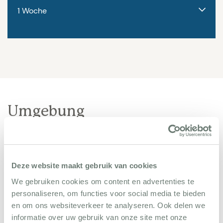
dieser Etage gibt es auch ein Spielzimmer, das mit
einer Tischtennisplatte, TV mit DVD und Kinder-
DVDs ausgestattet ist. Wifi vorhanden. Villa 1197
befindet sich neben der vergleichbaren Villa 1198,
wodurch ein Aufenthalt von bis zu 26 Personen
möglich ist.
Umgebung
Besonderheiten:
Endreinigung: 275 €. Bettwäsche:
30 €. Strom und Wasser nicht inbegriffen und
werden mit € 275 pro Woche vor Ort abgerechnet.
Achtung: der An-und Abreisetag ist
Deze website maakt gebruik van cookies
Sonntag. (Zuschlag 85 EUR pro Tier und Woche)
We gebruiken cookies om content en advertenties te
personaliseren, om functies voor social media te bieden
en om ons websiteverkeer te analyseren. Ook delen we
informatie over uw gebruik van onze site met onze