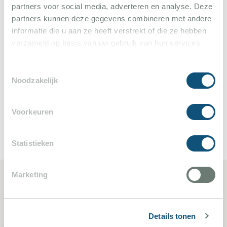
partners voor social media, adverteren en analyse. Deze
partners kunnen deze gegevens combineren met andere
Le Muy ist eine schöne zentrale Lage zwischen der
informatie die u aan ze heeft verstrekt of die ze hebben
verzameld op basis van uw gebruik van hun services.
Küste Ste maxime und die echte Provence mit den
charmanten Dörfern wie Lorgues, Flayosc, Le
Toestemmingsselectie
Thoronet und Cotignac.
Noodzakelijk
Voorkeuren
Statistieken
Marketing
Ähnliche Ferienvillen
Details tonen