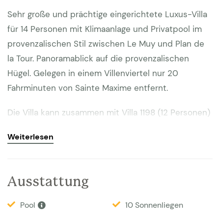
Sehr große und prächtige eingerichtete Luxus-Villa
für 14 Personen mit Klimaanlage und Privatpool im
provenzalischen Stil zwischen Le Muy und Plan de
la Tour. Panoramablick auf die provenzalischen
Hügel. Gelegen in einem Villenviertel nur 20
Fahrminuten von Sainte Maxime entfernt.
Die Villa kann zusammen mit Villa 1198 (12 Personen)
und/oder Villa 1977 (14 Personen) gemietet werden
Weiterlesen
(insgesamt 40 Personen!). An-und Abreisetag ist
Sonntag.
Ausstattung
Die schöne, neugebaute Familienvilla liegt inmitten
eines großen Grundstücks von 10.000m2 wodurch
Pool
10 Sonnenliegen
Ihre Privatsphäre garantiert ist. Sowohl vom