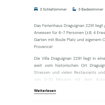
3 Schlafzimmer
3 Badezimmer
Das Ferienhaus Draguignan 2291 liegt
Anwesen für 6-7 Personen (z.B. 4 Erw
Garten mit Boule Platz und eigenem Oli
Provence!
Die Villa Draguignan 2291 liegt in e
weit vom historischen Ort Dragui
Strassen und vielen Restaurants un
von 5-10 Minuten mit dem Auto e
Ausganspunkt für viele Ausflüge in d
Weiterlesen
KM). Einige Restaurants und Weingü
5000 m2 große Anwesen mit vielen 