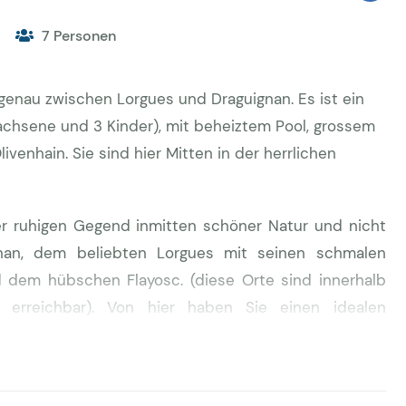
7 Personen
 genau zwischen Lorgues und Draguignan. Es ist ein
achsene und 3 Kinder), mit beheiztem Pool, grossem
venhain. Sie sind hier Mitten in der herrlichen
iner ruhigen Gegend inmitten schöner Natur und nicht
gnan, dem beliebten Lorgues mit seinen schmalen
d dem hübschen Flayosc. (diese Orte sind innerhalb
rreichbar). Von hier haben Sie einen idealen
ie Umgebung, Golfplätze und auch zur Küste (etwa 35
ter in Laufweite. Das Haus befindet sich auf einem
Olivenbäumen, großem Garten, Terrassen und einem