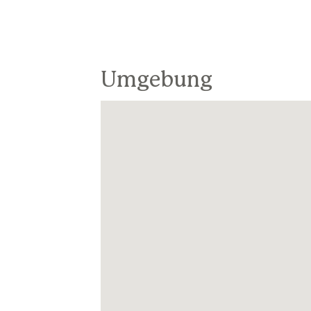
pro Person. | Beim Haus steht eine 
EUR pro Woche | Klimaanlage ist im Pre
100 EUR pro Woche. | Haustier 60 EU
Umgebung
Das Haus ist gesichert mit zwe
Eingangsbereich). Diese sind nur auss