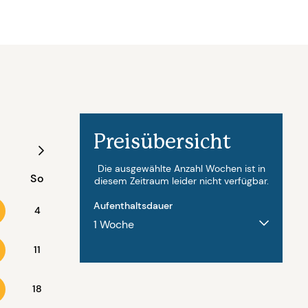
Preisübersicht
August - 2027
Die ausgewählte Anzahl Wochen ist in
So
Mo
Di
Mi
Do
Fr
diesem Zeitraum leider nicht verfügbar.
Aufenthaltsdauer
4
11
2
3
4
5
6
18
9
10
11
12
13