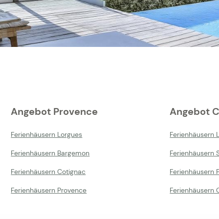
Angebot Provence
Angebot C
Ferienhäusern Lorgues
Ferienhäusern 
Ferienhäusern Bargemon
Ferienhäusern 
Ferienhäusern Cotignac
Ferienhäusern P
Ferienhäusern Provence
Ferienhäusern 