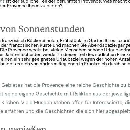
chs
ist der südliche Teil der berühmten Provence. Was macht 
der Provence Ihnen zu bieten?
 von Sonnenstunden
 französisch Bäckerei holen, Frühstück im Garten Ihres luxuri
 der französischen Küste und machen Sie Abendspaziergänge 
Die Provence weckt bei vielen Menschen schöne Urlaubserin
es Jahr entscheiden wieder in dieser Teil des südlichen Frank
m einen ein sehr geeignetes Urlaubsziel wegen der hohen Anz
eidet es sich von anderen Regionen in Frankreich durch seine
Gebietes hat die Provence eine reiche Geschichte zu b
 seine eigene Geschichte mit Relikten aus der jeweiligen
Kirchen. Viele Museen stehen offen für Interessierte, d
 erfahren und die Geschichten die sich hier abgespiel
n genießen