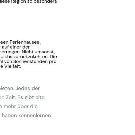
diese Region so besonders
ösen Ferienhauses ,
auf einer der
nerungen. Nicht umsonst,
reichs zurückzukehren. Die
ahl von Sonnenstunden pro
 Vielfalt.
ieten. Jedes der
 Zeit. Es gibt alte
ie mehr über die
t haben kennenlernen