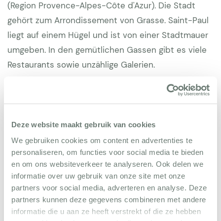
(Region Provence-Alpes-Côte d'Azur). Die Stadt
gehört zum Arrondissement von Grasse. Saint-Paul
liegt auf einem Hügel und ist von einer Stadtmauer
umgeben. In den gemütlichen Gassen gibt es viele
Restaurants sowie unzählige Galerien.
Die malerischen Dörfer Vence, Biot und Tourrettes
sind ebenfalls einen Besuch wert. Ein Besuch in
Monaco ist ebenfalls möglich, ca. 30 Autominuten
Deze website maakt gebruik van cookies
entfernt und unbedingt empfehlenswert! Cannes
We gebruiken cookies om content en advertenties te
ist 20 Minuten mit dem Auto entfernt. Auch
personaliseren, om functies voor social media te bieden
Antibes mit seinem charmanten Hafen und den
en om ons websiteverkeer te analyseren. Ook delen we
informatie over uw gebruik van onze site met onze
schönen Stränden sollte man nicht verpassen. St.
partners voor social media, adverteren en analyse. Deze
Paul de Vence ist 15 Minuten vom Flughafen Nizza
partners kunnen deze gegevens combineren met andere
entfernt. Ein vielseitiges Umfeld, voller Luxus, Ruhe,
informatie die u aan ze heeft verstrekt of die ze hebben