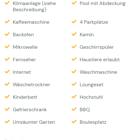
Klimaanlage (siehe
Pool mit Abdeckung
und passt dadurch besonders gut in die herrliche
Beschreibung)
grüne Umgebung. Die Kinder können auf dem Rasen
Kaffeemaschine
4 Parkplätze
spielen. Die Ausrichtung ist Südwest, so dass es
den ganzen Tag irgendwo Sonne gibt. Der Pool kann
Backofen
Kamin
auf Wunsch beheizt werden und ist mit einem
Mikrowelle
Geschirrspüler
elektrischen Verdeck ausgestattet. Sie können mit
Fernseher
Haustiere erlaubt
der ganzen Gruppe gemeinsam unter der
überdeckten Terrasse Ihre Abende verbringen. Dort
Internet
Waschmaschine
sind für kühlere Stunden Wärmestrahler installiert.
Wäschetrockner
Loungeset
Ein Green Egg BBQ für Ihre Grillabende steht zur
Kinderbett
Hochstuhl
Verfügung. Das Grundstück bietet viel Privatsphäre,
ist eingezäunt, mit einem automatischen Tor
Gefrierschrank
BBQ
versehen und hat Platz für 4-5 Autos. Eine eigene
Umzäunter Garten
Boulesplatz
Boule Bahn ist ebenfalls vorhanden. Eine Sauna mit
Blick auf den Garten steht auf Anfrage zur