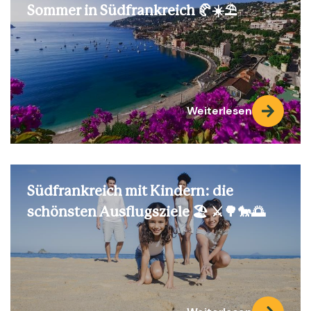
Sommer in Südfrankreich 🥐☀️⛱️
Weiterlesen
Südfrankreich mit Kindern: die
schönsten Ausflugsziele 🏖️ ⚔️🌳🐎🌅