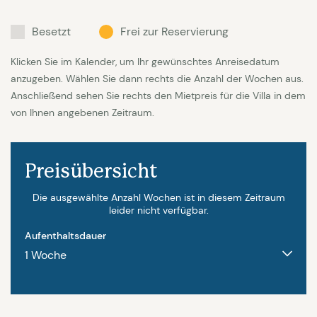
(bitte vorab mit uns klären) | Hund auf Anfrage € 75
Besetzt
Frei zur Reservierung
| Rabatte bei einem Aufenthalt länger als 2 Wochen
auf Anfrage
Klicken Sie im Kalender, um Ihr gewünschtes Anreisedatum
anzugeben. Wählen Sie dann rechts die Anzahl der Wochen aus.
Anschließend sehen Sie rechts den Mietpreis für die Villa in dem
von Ihnen angebenen Zeitraum.
Preisübersicht
Die ausgewählte Anzahl Wochen ist in diesem Zeitraum
leider nicht verfügbar.
Aufenthaltsdauer