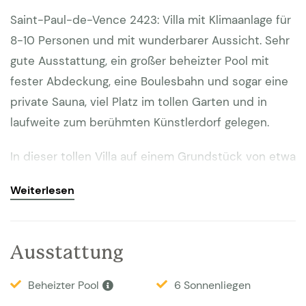
Saint-Paul-de-Vence 2423: Villa mit Klimaanlage für
8-10 Personen und mit wunderbarer Aussicht. Sehr
gute Ausstattung, ein großer beheizter Pool mit
fester Abdeckung, eine Boulesbahn und sogar eine
private Sauna, viel Platz im tollen Garten und in
laufweite zum berühmten Künstlerdorf gelegen.
In dieser tollen Villa auf einem Grundstück von etwa
5000m2 können Sie einen herrlichen Urlaub
Weiterlesen
verbringen. Sie haben eine sehr schöne Aussicht
auf La Colle sur Loup. Auf den Terrassen und rund
um den großen Pool (12x6) gibt es viel Platz zum
Ausstattung
Sonnen, lesen, relaxen oder um mit der Gruppe
gemeinsam eine schöne Zeit zu verbringen. Das
Beheizter Pool
6 Sonnenliegen
Schwimmbad ist mit grünen Fliesen schön gestaltet