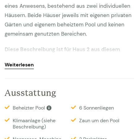
eines Anwesens, bestehend aus zwei individuellen
Häusern. Beide Häuser jeweils mit eigenen privaten
Gärten und eigenem beheiztem Pool und keinen
gemeinsam genutzten Bereichen.
Diese Beschreibung ist für Haus 2 aus diesem
Anwesen das für 6 oder mit Gästehaus bis zu 9
Weiterlesen
Personen vermietet wird.
Idyllisch in den Weinbergen gelegen und mit allem
Ausstattung
Komfort versehen für einen unvergesslichen Urlaub.
Nur wenige Minuten von St. Tropez, zahlreichen
Beheizter Pool
6 Sonnenliegen
Stränden, Restaurants und charmanten Dörfern
entfernt. In laufweite (10 Minuten) von Plan de La
Klimaanlage (siehe
Zaun um den Pool
Beschreibung)
Tour. Es gibt zahlreiche Strände, die alle leicht zu