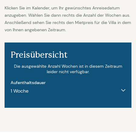
Klicken Sie im Kalender, um Ihr gewünschtes Anreisedatum
Es gibt im Haus drei klimatisierte Schlafzimmer und
anzugeben. Wählen Sie dann rechts die Anzahl der Wochen aus.
3 Badezimmer. Ein Schlafzimmer mit grossem
Anschließend sehen Sie rechts den Mietpreis für die Villa in dem
von Ihnen angebenen Zeitraum.
Doppelbett von 200x200 (ohne Fussende) und
einem angeschlossenen Bad mit Dusche, Toilette
und Waschbecken. Das andere mit 2 Betten von
Preisübersicht
190 x 90 die auch zusammen bezogen werden
Die ausgewählte Anzahl Wochen ist in diesem Zeitraum
können. Das dritte mit einem grossen Doppelbett
leider nicht verfügbar.
von 200 x 200 (ohne Fussende). Auch hier ein
Aufenthaltsdauer
angeschlossendes Badezimmer mit Dusche,
Waschbecken und Toilette. Das dritte Badezimmer
hat ebenfalls Toilette, Waschbecken, und Dusche.
Es gibt die Möglichkeit gegen einen Zuschlag 2-3
weitere Personen in einem kleinen Gästehaus