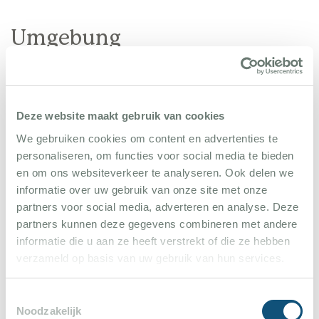
(keine Klimaanlage) auf dem Gelände
unterzubringen. Hier steht ein kleiner
Umgebung
Wohn/Küchenbereich mit Schlafsofa, ein
Schlafzimmer und ein Badezimmer zur Verfügung.
Das Gästehaus hat eine eigen überdachte Terrasse.
Deze website maakt gebruik van cookies
Besonderheiten:
Kaution: 1000 EUR | Bettwäsche,
We gebruiken cookies om content en advertenties te
Handtücher und Poolhandtücher sowie
personaliseren, om functies voor social media te bieden
Endreinigung incl. | Hunde erlaubt Zuschlag pro
en om ons websiteverkeer te analyseren. Ook delen we
Hund und Woche 50 EUR (Gelände ist umzäunt) |
informatie over uw gebruik van onze site met onze
partners voor social media, adverteren en analyse. Deze
Klimaanlage bei normalem Verbrauch im Preis incl. |
partners kunnen deze gegevens combineren met andere
Touristensteuer 1,50 EUR pro Person und Nacht
Plan de la Tour ist ein kleiner, gemütlicher und
informatie die u aan ze heeft verstrekt of die ze hebben
| Zuschlag Gästehaus pro Woche: 1000 EUR
verzameld op basis van uw gebruik van hun services.
authentischer Ort der von Weinbergen und Pinien-
| Poolheizung 250 EUR - 150 EUR pro Woche
und Eichenwäldern umgeben ist. Es gibt mehrere
(möglich ab April, Preis ist abhänging vom Monat
Toestemmingsselectie
gute Restaurants und Weinbauern. In der Nähe kann
Noodzakelijk
bitte anfragen)