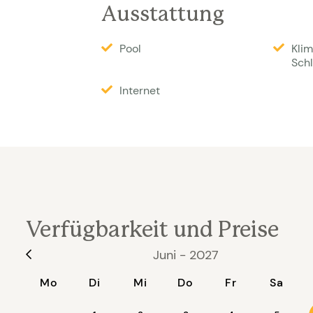
Beschreibung Villa 1404 für bis zu 8 
Ausstattung
Gerne stehen wir für weitere Fragen z
Pool
Klim
Sch
Internet
Verfügbarkeit und Preise
Juni - 2027
Mo
Di
Mi
Do
Fr
Sa