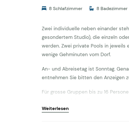
8 Schlafzimmer
8 Badezimmer
Zwei individuelle neben einander steh
gesondertem Studio), die einzeln ode
werden. Zwei private Pools in jeweils
wenige Gehminuten vom Dorf.
An- und Abreisetag ist Sonntag. Gena
entnehmen Sie bitten den Anzeigen z
Für grosse Gruppen bis zu 16 Person
stehenden Links online reserviert we
Weiterlesen
Beschreibung Villa 1403 für bis zu 8 