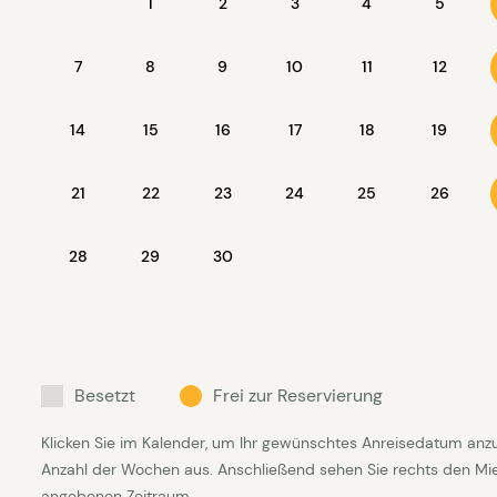
1
2
3
4
5
7
8
9
10
11
12
14
15
16
17
18
19
21
22
23
24
25
26
28
29
30
Besetzt
Frei zur Reservierung
Klicken Sie im Kalender, um Ihr gewünschtes Anreisedatum anz
Anzahl der Wochen aus. Anschließend sehen Sie rechts den Mietp
angebenen Zeitraum.