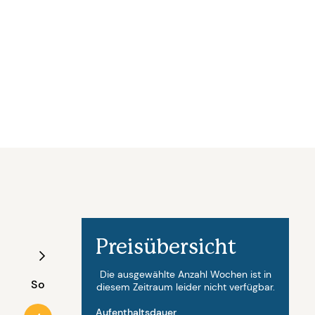
Preisübersicht
August - 2027
Die ausgewählte Anzahl Wochen ist in
So
Mo
Di
Mi
Do
Fr
diesem Zeitraum leider nicht verfügbar.
Aufenthaltsdauer