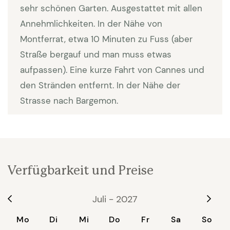
Die nächsten grösseren Städte sind Draguignan und
sehr schönen Garten. Ausgestattet mit allen
Fayence. Bis zur Küste sind es etwa 45 KM.
Annehmlichkeiten. In der Nähe von
Ausreichend Parkplätze vorhanden.
Montferrat, etwa 10 Minuten zu Fuss (aber
Straße bergauf und man muss etwas
Interieur
aufpassen). Eine kurze Fahrt von Cannes und
Inspiriert vom "Riviera Maison Style" wurde die Villa
den Stränden entfernt. In der Nähe der
im Jahr 2022 frisch renoviert in einem modernen
Strasse nach Bargemon.
und eleganten Ambiente. Die grosse offene Küche
ist mit allem Komfort ausgestattet (Backofen,
Nespresso®-Maschine, Kaffeemaschine,
Induktionsherd, Kühl-Gefrierschrank). Es gibt einen
Verfügbarkeit und Preise
Wohn/Essbereich. Der Wohnbereich ist klimatisiert.
TV mit Netflix, Wlan und Soundbar stehen zur
Juli - 2027
Verfügung. Im Winter sorgt ein Kamin für extra
Mo
Di
Mi
Do
Fr
Sa
So
Gemütlichkeit.