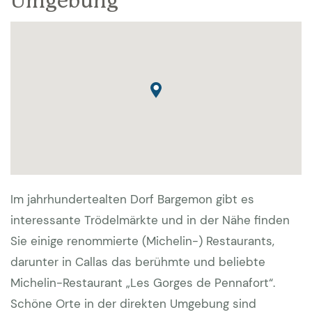
Umgebung
Gästen die bereits einmal dieses Haus gebucht
haben bietet der Hauseigentümer 5% Rabatt an bei
einer erneuten Buchung.
Im jahrhundertealten Dorf Bargemon gibt es
interessante Trödelmärkte und in der Nähe finden
Sie einige renommierte (Michelin-) Restaurants,
darunter in Callas das berühmte und beliebte
Michelin-Restaurant „Les Gorges de Pennafort“.
Schöne Orte in der direkten Umgebung sind