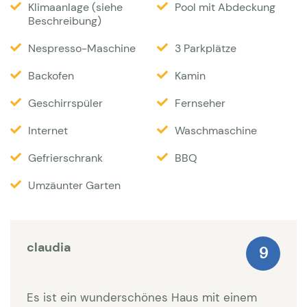
einen Poolalarm. Die moderne Pooltechnik mit
Klimaanlage (siehe
Pool mit Abdeckung
Beschreibung)
leichtem Salzwasser anstelle von Chlor ist
besonders angenehm für Haut und Augen. Mehrere
Nespresso-Maschine
3 Parkplätze
Sonnenliegen und gemütliche Sitzmöbel sowie
Backofen
Kamin
Sonnenschirme sind vorhanden. Es gibt eine
Geschirrspüler
Fernseher
Terrassen mit wunderbarer Aussicht. Hier befindet
sich der Essbereich und ein Gas BBQ. Auch vom
Internet
Waschmaschine
Balkon aus haben Sie einen atemberaubenden Blick
Gefrierschrank
BBQ
auf die Natur.
Umzäunter Garten
Das Dorf mit ein paar kleinen Geschäften und zwei
Restaurants ist in laufweite (etwa 1,2 KM). In der
claudia
direkten Umgebung befinden sich viele schöne
9
Orte, wie z.B. Bargemon, Figanières, Callas, und
Châteaudouble mit schönen Cafés und Restaurants.
Es ist ein wunderschönes Haus mit einem