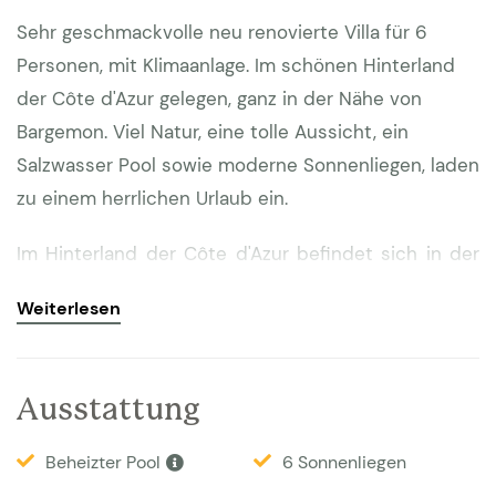
Sehr geschmackvolle neu renovierte Villa für 6
Personen, mit Klimaanlage. Im schönen Hinterland
der Côte d'Azur gelegen, ganz in der Nähe von
Bargemon. Viel Natur, eine tolle Aussicht, ein
Salzwasser Pool sowie moderne Sonnenliegen, laden
zu einem herrlichen Urlaub ein.
Im Hinterland der Côte d'Azur befindet sich in der
Region von Bargemon ein hübsches kleines Dorf
Weiterlesen
namens Montferrat. Umgeben von Hügeln und
bewaldeten Bergen liegt diese moderne Villa auf
einem Grundstück von etwa 2500m2.
Ausstattung
Der Pool ist 9 x 5 Meter gross und kann beheizt
Beheizter Pool
6 Sonnenliegen
werden. Er hat ein festes Verdeck und zusätzlich