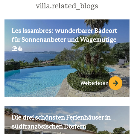
villa.related_blogs
Les Issambres: wunderbarer Badeort
für Sonnenanbeter und Wagemutige
⛱️⛵
Weiterlesen
Die drei schönsten Ferienhäuser in
südfranzösischen Dörfern