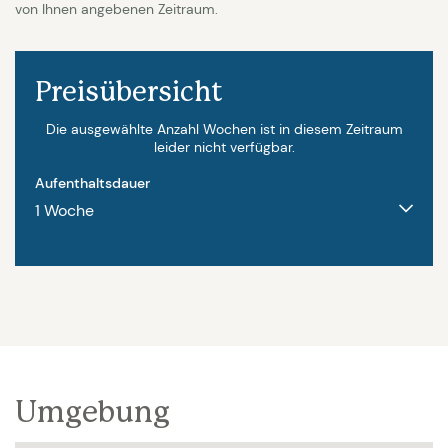
von Ihnen angebenen Zeitraum.
Interieur
Preisübersicht
Es scheint fast unmöglich, nicht beeindruckt zu
sein, wenn man dieses geräumige, komfortabel
Die ausgewählte Anzahl Wochen ist in diesem Zeitraum
leider nicht verfügbar.
eingerichtete Haus (Wohnfläche 200 m2) sieht. Am
Aufenthaltsdauer
auffälligsten sind die großen Fenster im
Wohnbereich, die sich auf beiden Seiten öffnen
lassen. Auf diese Weise ist nicht nur die helle
Lichtreflexion bemerkenswert, sondern der
Innenraum geht auch fließend in den Außenbereich
über, so dass Außen und Innen eine Einheit bilden.
Das Haus ist mit allen modernen Annehmlichkeiten
ausgestattet, wie z.B. Smart-Flachbildfernseher mit
Umgebung
internationalen Kanälen, DVD und Bose-