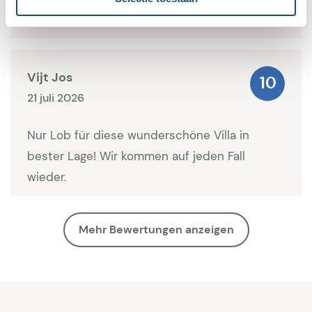
Endreinigung 300 €. Wäscheverleih (ohne
10 von 10
Strandhandtuch) €25 pro Person, einmalige
Bereitstellung. Klimaanlage/Heizung 180 € pro
Woche. Auf Anfrage: Poolheizung €150 pro Woche.
Vijt Jos
10
Kleines Haustier, Hund oder Katze, eventuell
21 juli 2026
möglich.
Nur Lob für diese wunderschöne Villa in
bester Lage! Wir kommen auf jeden Fall
wieder.
Mehr Bewertungen anzeigen