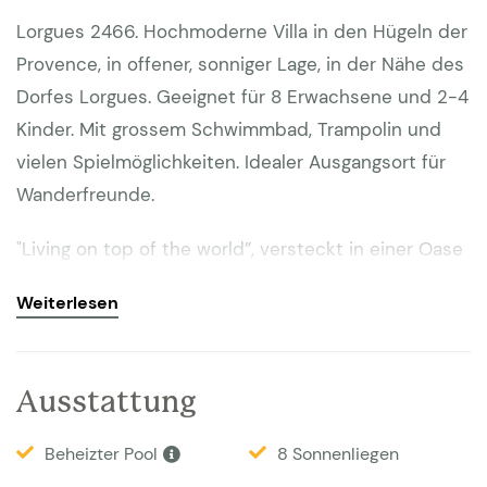
Lorgues 2466. Hochmoderne Villa in den Hügeln der
Provence, in offener, sonniger Lage, in der Nähe des
Dorfes Lorgues. Geeignet für 8 Erwachsene und 2-4
Kinder. Mit grossem Schwimmbad, Trampolin und
vielen Spielmöglichkeiten. Idealer Ausgangsort für
Wanderfreunde.
"Living on top of the world”, versteckt in einer Oase
der Ruhe und der Natur, das ist genau das Gefühl,
Weiterlesen
das einem beim Betreten dieser modernen,
hochmodernen Villa in den Sinn kommt. Sie scheint
zwischen den grünen Eichen zu schweben und
Ausstattung
macht ihrem Namen La Canopée alle Ehre.
Übersetzt heißt das: das Dach des tropischen
Beheizter Pool
8 Sonnenliegen
Waldes. Der höchste Teil des Hauses wurde vom