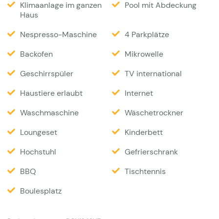
Klimaanlage im ganzen
Pool mit Abdeckung
Architekten so entworfen, dass man von den
Haus
Schlafzimmern aus die Baumkronen sehen kann.
Nespresso-Maschine
4 Parkplätze
Gleichzeitig bietet die offene, sonnige Lage des
Grundstücks einen herrlichen Blick auf das Maures-
Backofen
Mikrowelle
Gebirge und das Plateau de Verdon, während große
Geschirrspüler
TV international
Fenster für das für die Provence typische helle
Haustiere erlaubt
Internet
Licht sorgen. Obwohl sich dieses Haus nahtlos in
die waldreiche Umgebung außerhalb des Dorfes
Waschmaschine
Wäschetrockner
Lorgues einfügt, ist es keineswegs isoliert. Es gibt
Loungeset
Kinderbett
mehrere Villen in der Nähe, aber alle in
Hochstuhl
Gefrierschrank
angemessener Entfernung. Für Wanderfreunde ist
das weitläufige Gelände neben den Weinbergen
BBQ
Tischtennis
des Château de Berne ideal. Dieses Château ist als
Boulesplatz
eines der größten Weingüter im Var bekannt und
verfügt über Wellnesseinrichtungen und