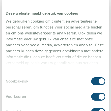
der Stadt als auch das Umland vor Feinden
schützen. Während der Französischen Revolution
Deze website maakt gebruik van cookies
wurde ein großer Teil der Burg zerstört. Nur der
We gebruiken cookies om content en advertenties te
Turm überstand die Schlacht unbeschadet. Trotz
personaliseren, om functies voor social media te bieden
seiner turbulenten Geschichte ist der
en om ons websiteverkeer te analyseren. Ook delen we
informatie over uw gebruik van onze site met onze
mittelalterliche Ortskern über die Jahrhunderte
partners voor social media, adverteren en analyse. Deze
hinweg gut erhalten geblieben.
partners kunnen deze gegevens combineren met andere
informatie die u aan ze heeft verstrekt of die ze hebben
Hübsche alte Dorfhäuser und Bastiden wechseln
verzameld op basis van uw gebruik van hun services.
sich mit stimmungsvollen Kopfsteinpflasterstraßen
ab, die diesem Dorf einen besonderen Charme
Toestemmingsselectie
Noodzakelijk
verleihen. Im alten mittelalterlichen Dorfkern, Le
Parage genannt, können Sie problemlos eineinhalb
Voorkeuren
Stunden lang bummeln. Sie können unter anderem
den alten Burgturm und den schönen Glockenturm