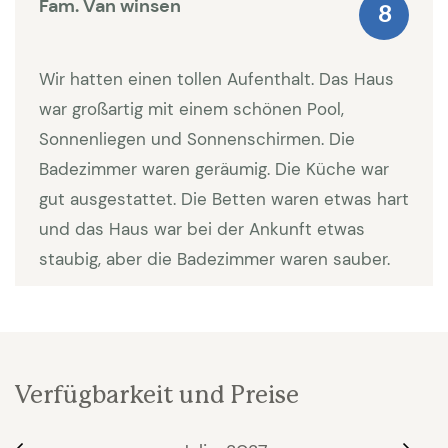
Fam. Van winsen
ist nur wenige Minuten vom Haus entfernt. Die
8
wunderschöne Route des Vignes, eine Fahrradtour
durch die Weinberge, beginnt direkt vor dem Haus.
Wir hatten einen tollen Aufenthalt. Das Haus
Es gibt mehrere Weingüter und Restaurants in der
war großartig mit einem schönen Pool,
Umgebung, grosse und kleinere Supermärkte und
Sonnenliegen und Sonnenschirmen. Die
Geschäfte sowie hübsche Bauernmärkte sind
Badezimmer waren geräumig. Die Küche war
schnell erreichbar.
gut ausgestattet. Die Betten waren etwas hart
und das Haus war bei der Ankunft etwas
Das mittelalterliche Städtchen Les Arcs ist über
staubig, aber die Badezimmer waren sauber.
tausend Jahre alt und mit seinen schönen alten
Gebäuden und seinem Marktplatz auf jeden Fall
einen Besuch wert. Von Haus aus können Sie
Cannes, St. Tropez, Nizza, Fréjus und St. Maxime in
weniger als einer Stunde erreichen. In einer eine
Verfügbarkeit und Preise
halben Stunden erreichen Sie einen schönen,