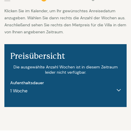
mit Kühlschrank, Spülmaschine, Kochfeld, Backofen
Klicken Sie im Kalender, um Ihr gewünschtes Anreisedatum
und Mikrowelle ausgestattet. Es gibt eine
anzugeben. Wählen Sie dann rechts die Anzahl der Wochen aus.
Filterkaffeemaschine sowie eine Cafetière.
Anschließend sehen Sie rechts den Mietpreis für die Villa in dem
Waschmaschine steht zur Verfügung. Im
von Ihnen angebenen Zeitraum.
gemütlichen Wohnzimmer gibt es einen Fernseher
mit Internetzugang und im Haus gibt es natürlich
Preisübersicht
auch Wi-Fi.
Die ausgewählte Anzahl Wochen ist in diesem Zeitraum
Jedes der 4 Schlafzimmer ist warm und gemütlich
leider nicht verfügbar.
eingerichtet und mit Klimaanlage ausgestattet. Zwei
Aufenthaltsdauer
Schlafzimmer haben jeweils ein Doppelbett von 160
x 200. Schlafzimmer 3 ist mit einem dreier
Etagenbett von jeweils 90 x 200 ausgestattet.
Schlafzimmer 4 hat ein Betten von 140 x 200. Vor
Ort gibt es auch ein Kinderbett. Es stehen zwei