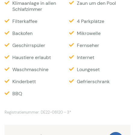
Klimaanlage in allen
Zaun um den Pool
bepflanzt. Ein privater Pool (11 x 4), für die Sicherheit
Schlafzimmer
der Kinder umzäunt, wird von April bis Ende
Filterkaffee
4 Parkplätze
Oktober beheizt (Temperatur wird auf 26 Grad
gestellt). Der Pool ist mit leichtem Salzwasser
Backofen
Mikrowelle
befüllt was angenehmer ist als klassisches
Geschirrspüler
Fernseher
Clorwasser (besonders angenehmes und weiches
Haustiere erlaubt
Internet
Wasser). Eine Aussendusche ist ebenfalls
vorhanden. Ihnen stehen mehrere Terrassen mit
Waschmaschine
Loungeset
sonnigen und schattigen Plätzen zur Verfügung, BBQ
Kinderbett
Gefrierschrank
vorhanden. Es gibt einen Carport für 2 Autos auch
BBQ
auch weitere Parkmöglichkeiten auf dem grossen
Grundstück.
Registratienummer: DE22-08120 - 3*
Genießen Sie einen freien Blick auf die Weinberge
von St. Roseline. Das berühmte Chateau St. Roseline