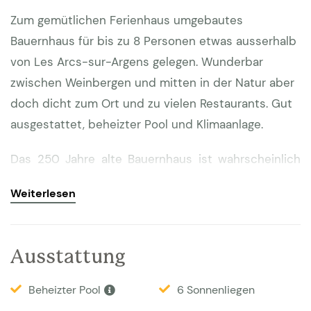
Zum gemütlichen Ferienhaus umgebautes
Bauernhaus für bis zu 8 Personen etwas ausserhalb
von Les Arcs-sur-Argens gelegen. Wunderbar
zwischen Weinbergen und mitten in der Natur aber
doch dicht zum Ort und zu vielen Restaurants. Gut
ausgestattet, beheizter Pool und Klimaanlage.
Das 250 Jahre alte Bauernhaus ist wahrscheinlich
eines der ältesten Häuser in der Umgebung. Es
Weiterlesen
befindet sich in einer ruhigen Wohngegend, etwas
außerhalb des Ortes Les Arcs sur Argens und ist
von schönen Weinbergen und Olivenhainen
Ausstattung
umgeben. Der sehr grosse, teilweise eingezäunte
Garten (2600m2) ist romantisch mit vielen Blumen
Beheizter Pool
6 Sonnenliegen
aber auch Oliven-, Feigen- und Maulbeerbäumen