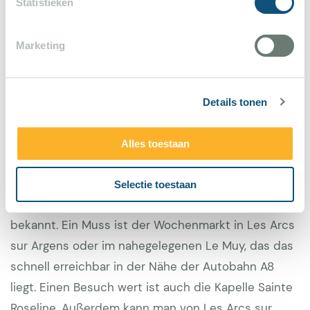
am Place de l'Horloge besichtigen. In der
Statistieken
romanischen Kapelle der Stadt finden in den
Sommermonaten regelmäßig Ausstellungen statt. Es
Marketing
ist großartig, diese Aktivitäten mit einem
entspannenden Urlaub in einem Ferienhaus Les
Details tonen
Arcs sur Argens zu verbinden.
Die unmittelbare Umgebung bietet viele
Alles toestaan
Möglichkeiten, vor allem für Wanderer, aber auch
Weinliebhaber kommen auf ihre Kosten. Diese
Selectie toestaan
Region ist für ihre guten provenzalischen Weine
bekannt. Ein Muss ist der Wochenmarkt in Les Arcs
sur Argens oder im nahegelegenen Le Muy, das das
schnell erreichbar in der Nähe der Autobahn A8
liegt. Einen Besuch wert ist auch die Kapelle Sainte
Roseline. Außerdem kann man von Les Arcs sur