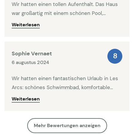
Wir hatten einen tollen Aufenthalt. Das Haus
war großartig mit einem schönen Pool,
Sonnenliegen und Sonnenschirmen. Die
Weiterlesen
Badezimmer waren geräumig. Die Küche war
gut ausgestattet. Die Betten waren etwas hart
und das Haus war bei der Ankunft etwas
Sophie Vernaet
8
staubig, aber die Badezimmer waren sauber.
6 augustus 2024
Wir hatten einen fantastischen Urlaub in Les
Arcs: schönes Schwimmbad, komfortable
Küche und wunderbar geschlafen in der
Weiterlesen
Klimaanlage. Ein paar Kleinigkeiten hätten es
noch besser gemacht: öfter Poolpflege,
Bettwäsche und Handtücher zwischendurch
Mehr Bewertungen anzeigen
Wechseln und eine etwas bessere Reinigung.