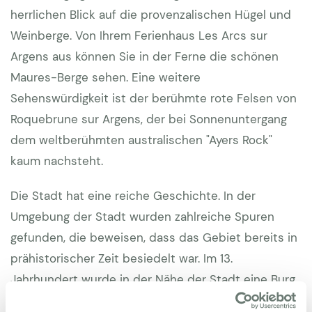
Wegen Bandgefahr kann der Kamin nicht genutzt
herrlichen Blick auf die provenzalischen Hügel und
werden | die Eigentümer haben beim Haus ein
Weinberge. Von Ihrem Ferienhaus Les Arcs sur
Privatapartement das für Gäste verschlossen ist, es
Argens aus können Sie in der Ferne die schönen
ist nicht belegt wenn das Haus gebucht wird. | Die
Maures-Berge sehen. Eine weitere
Hauseigentümer vermieten teilweise auch mit
Sehenswürdigkeit ist der berühmte rote Felsen von
abweichenden Ankunfts und Abreisetagen. Bitte
Roquebrune sur Argens, der bei Sonnenuntergang
klären Sie die genaue Verfügbarkeit mit uns.
dem weltberühmten australischen "Ayers Rock"
kaum nachsteht.
Die Stadt hat eine reiche Geschichte. In der
Umgebung der Stadt wurden zahlreiche Spuren
gefunden, die beweisen, dass das Gebiet bereits in
prähistorischer Zeit besiedelt war. Im 13.
Jahrhundert wurde in der Nähe der Stadt eine Burg
errichtet. Diese Burg sollte sowohl die Einwohner