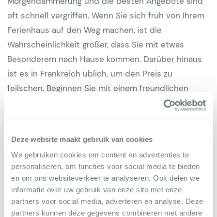
Morgendämmerung und die besten Angebote sind
oft schnell vergriffen. Wenn Sie sich früh von Ihrem
Ferienhaus auf den Weg machen, ist die
Wahrscheinlichkeit größer, dass Sie mit etwas
Besonderem nach Hause kommen. Darüber hinaus
ist es in Frankreich üblich, um den Preis zu
feilschen. Beginnen Sie mit einem freundlichen
Lächeln, seien Sie respektvoll und versuchen Sie es
auf Französisch - auch ein paar Worte werden
geschätzt. Achten Sie besonders auf typische
Deze website maakt gebruik van cookies
Gegenstände aus der Provence, wie bunte
We gebruiken cookies om content en advertenties te
provenzalische Stoffe, handbemalte Keramik aus
personaliseren, om functies voor social media te bieden
Moustiers-Sainte-Marie oder traditionelle
en om ons websiteverkeer te analyseren. Ook delen we
Schneidebretter aus Olivenholz.
informatie over uw gebruik van onze site met onze
partners voor social media, adverteren en analyse. Deze
partners kunnen deze gegevens combineren met andere
Ein
Ferienhaus in der Provence
bietet den