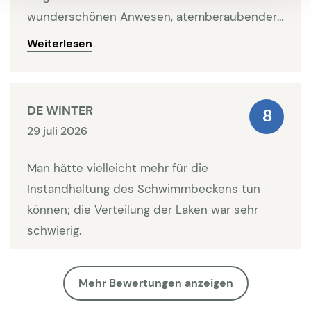
vorab bei uns angefragt werden. Bitte nennen Sie
wunderschönen Anwesen, atemberaubender
den Zeitraum, aus wievielen Personen die
Aussicht und angenehmer Umgebung. Leider
Weiterlesen
Reisegruppe besteht und wieviele hiervon über 18
gibt es einige Minuspunkte (die
Jahre alt sind.
Wassertemperatur in einem Badezimmer lässt
sich nicht gut regulieren, die Dusche in einem
DE WINTER
8
anderen ist defekt, in einem Schlafzimmer
29 juli 2026
fehlen die Verdunklungsrollos, und nicht alle
Lampen funktionieren – …).
Man hätte vielleicht mehr für die
Instandhaltung des Schwimmbeckens tun
können; die Verteilung der Laken war sehr
schwierig.
Mehr Bewertungen anzeigen