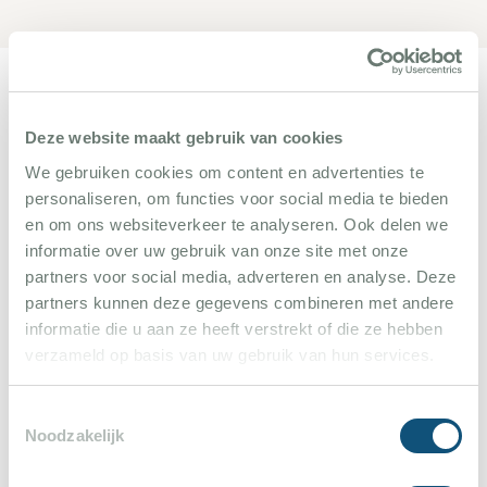
Wohnung 2: Im Erdgeschoss befinden sich die 2
Schlafzimmer mit grossen Kleiderschränken (Betten
jeweils 2 Einzelbetten - 90 x 200) und ein
Umgebung
Badezimmer mit Dusche. WC ist separat. Oben gibt
Deze website maakt gebruik van cookies
es in der Wohnung ein Wohnzimmer mit Fernseher
We gebruiken cookies om content en advertenties te
personaliseren, om functies voor social media te bieden
(einige internationale Sender) und eine offene
en om ons websiteverkeer te analyseren. Ook delen we
Küche mit Kochplatte, Mikrowelle/Backofen,
informatie over uw gebruik van onze site met onze
Kühlschrank mit Gefrierfach, Wasserkocher,
partners voor social media, adverteren en analyse. Deze
Geschirrspüler, Toster und Nesspressomaschine.
partners kunnen deze gegevens combineren met andere
informatie die u aan ze heeft verstrekt of die ze hebben
Hier ist auch der grosse überdeckte Balkon mit
verzameld op basis van uw gebruik van hun services.
schöner Aussicht.
Toestemmingsselectie
Alle Schlafzimmer mit Klimaanlage.
Plan de la Tour ist ein kleiner, gemütlicher und
Noodzakelijk
authentischer Ort der von Weinbergen und Pinien-
Besonderheiten:
Wifi im Haupthaus und den