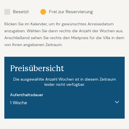
Bett von 90 x 200 und ein Etagenbett 2 x 90 x
200).
Besetzt
Frei zur Reservierung
Klicken Sie im Kalender, um Ihr gewünschtes Anreisedatum
Im Haus gibt es 2 Badezimmer, eines mit Dusche
anzugeben. Wählen Sie dann rechts die Anzahl der Wochen aus.
und Waschbecken, das andere, neu renoviert, mit
Anschließend sehen Sie rechts den Mietpreis für die Villa in dem
grosser Dusche, Toilette und Doppelwaschbecken.
von Ihnen angebenen Zeitraum.
Eine seperate Toilette befindet sich im
Eingansbereich. Waschmaschine vorhanden.
Preisübersicht
Appartement 1: hat ein Wohnzimmer (TV mit einige
Die ausgewählte Anzahl Wochen ist in diesem Zeitraum
internationalen Sendern) eine offenen Küche mit
leider nicht verfügbar.
Kühlschrank mit Gefrierfach, Mikrowelle, elektrischer
Aufenthaltsdauer
Grillofen und Kochplatten, Nespresso, Toster und
Wasserkocher; Schlafzimmer mit Einbauschrank und
zwei Einzelbetten (90 x 200) und ein Badezimmer
mit Dusche und Toilette.