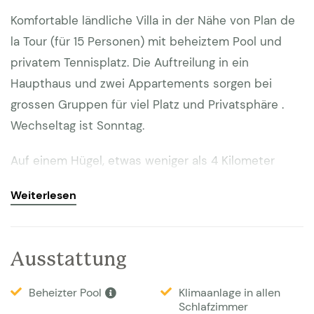
Komfortable ländliche Villa in der Nähe von Plan de
la Tour (für 15 Personen) mit beheiztem Pool und
privatem Tennisplatz. Die Auftreilung in ein
Haupthaus und zwei Appartements sorgen bei
grossen Gruppen für viel Platz und Privatsphäre .
Wechseltag ist Sonntag.
Auf einem Hügel, etwas weniger als 4 Kilometer
außerhalb des Dorfes Plan de la Tour, befindet sich
Weiterlesen
diese Villa auf einem großen Grundstück von 5
Hektar. Das Gelände liegt am Rande des Massif des
Maures, eines großen Naturschutzgebietes, dessen
Ausstattung
Hügel zum azurblauen Mittelmeer hin abfallen.
Aufgrund der Lage oben auf dem Hügel können Sie
Beheizter Pool
Klimaanlage in allen
Schlafzimmer
von der Terrasse aus das gesamte Tal mit seinen