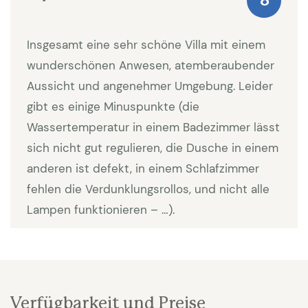
8
Schaukel und Trampolin. Ausserdem stehen beim
Schwimmbad (es ist 14 x 5 Meter und läuft bis 2,5
Insgesamt eine sehr schöne Villa mit einem
Meter tief ab) mehrere Sonnenliegen mit
wunderschönen Anwesen, atemberaubender
Sonnenschutz zur Verfügung. Eine Aussendusche
Aussicht und angenehmer Umgebung. Leider
sorgt für herrliche Erfrischung. Im Aussenbereich
gibt es einige Minuspunkte (die
stehen mehrere Terrassen mit Gartenmöbeln zur
Wassertemperatur in einem Badezimmer lässt
Verfügung. Für grosse Gruppen können diese auf
sich nicht gut regulieren, die Dusche in einem
der grossen überdachten Terrasse auch so
anderen ist defekt, in einem Schlafzimmer
gruppiert werden dass gemeinsame Mahlzeiten mit
fehlen die Verdunklungsrollos, und nicht alle
allen stattfinden können. Es gibt eine Aussenküche
Lampen funktionieren – …).
und einen Grill. (Aus Brandschutzgründen kann es
sein dass manchmal nur eine Elektrogrillplatte
erlaubt ist). Die Strände von Sainte Maxime liegen in
ca. 10 km Entfernung.
Verfügbarkeit und Preise