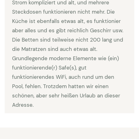
befinden sich der Zugang zu zwei Schlafzimmern:
Strom kompliziert und alt, und mehrere
Das 1. Schlafzimmer verfügt über 2 Einzelbetten und
Steckdosen funktionieren nicht mehr. Die
ein Badezimmer mit Dusche. Das 2. Schlafzimmer,
Küche ist ebenfalls etwas alt, es funktionier
das rote Zimmer, ist mit einem Doppelbett und
aber alles und es gibt reichlich Geschirr usw.
einem Badezimmer mit Dusche ausgestattet. Das
Die Betten sind teilweise nicht 200 lang und
Zimmer hat Zugang zur Terrasse. Innerhalb des
die Matratzen sind auch etwas alt.
Zimmers gelangen Sie über eine Treppe zu einem
Grundlegende moderne Elemente wie (ein)
Schlafzimmer (Nummer 3) im Obergeschoss, Ideal
funktionierende(r) Safe(s), gut
für eine Familie mit kleinen Kindern. Diese
funktionierendes WiFi, auch rund um den
Schlafzimmer im Obergeschoss, das grüne Zimmer,
Pool, fehlen. Trotzdem hatten wir einen
hat ein Doppelbett und nutzt das Badezimmer des
schönen, aber sehr heißen Urlaub an dieser
„roten“ Zimmers. Obergeschoss: Schlafzimmer Nr. 4
Adresse.
mit 2 Einzelbetten und ein Badezimmer mit
Badewanne. Schlafzimmer Nr. 5, das beige
Schlafzimmer verfügt über ein Doppelbett, ein Bad