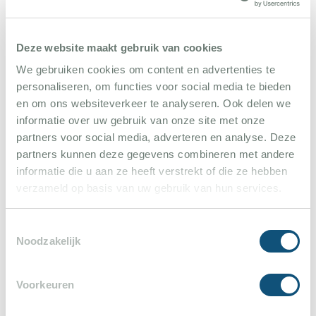
Valbonne und Grasse. In der Nähe gibt es viele
schöne Golfplätze, und von Ihrer Ferien Villa Le
Deze website maakt gebruik van cookies
Rouret aus können Sie direkt in den Wald für
schöne Spatziergänge. Aus dieser Region stammen
We gebruiken cookies om content en advertenties te
personaliseren, om functies voor social media te bieden
die Blumen für die Parfümindustrie, wie duftender
en om ons websiteverkeer te analyseren. Ook delen we
Jasmin, Rosen und Veilchen. Es ist ein schönes
informatie over uw gebruik van onze site met onze
Beispiel für ein noch orginal erhaltenes
partners voor social media, adverteren en analyse. Deze
provenzalisches Dorf am Rande eines
partners kunnen deze gegevens combineren met andere
informatie die u aan ze heeft verstrekt of die ze hebben
wunderschönen Naturschutzgebietes. Mitten im
verzameld op basis van uw gebruik van hun services.
Dorf können Sie im Restaurant Le Clos Saint-Pierre
köstliche Speisen genießen. Von Le Rouret aus
Toestemmingsselectie
können Sie viele andere schöne Dörfer besuchen,
Noodzakelijk
wie Valbonne, Biot, Gourdon, St. Paul, Vence,
Mougins und Grasse. Nizza ist eine 25-minütige
Voorkeuren
Autofahrt entfernt. Der Strand von Cagnes sur mer