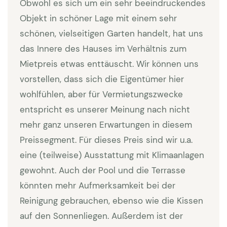
Unten gibt es einen prächtigen Salon, der mit
Obwohl es sich um ein sehr beeindruckendes
einigen schönen Gemälden und Kunstobjekten
Objekt in schöner Lage mit einem sehr
eingerichtet ist. Der Salon ist mit SAT-TV
schönen, vielseitigen Garten handelt, hat uns
ausgestattet. Der Kamin ist eine Kopie eines Kamins
das Innere des Hauses im Verhältnis zum
in einem Schloss in der Loire-Gegend. Über das
Mietpreis etwas enttäuscht. Wir können uns
Wohnzimmer gelangen Sie zur Küche mit
vorstellen, dass sich die Eigentümer hier
überwiegend professionellen Geräten (Backofen,
wohlfühlen, aber für Vermietungszwecke
Mikrowelle, Geschirrspüler). Die Küche hat eine
entspricht es unserer Meinung nach nicht
Kochinsel und bietet Zugang zur Terrasse der
mehr ganz unseren Erwartungen in diesem
Sommerküche. Im Erdgeschoss gibt es eine Garage
Preissegment. Für dieses Preis sind wir u.a.
mit Waschmaschine und Trockner. Ebenfalls im
eine (teilweise) Ausstattung mit Klimaanlagen
Erdgeschoss eine Toilette die mit Liebe zum Detail
gewohnt. Auch der Pool und die Terrasse
gebaut wurde. Auch die Zimmer wurden mit Liebe
könnten mehr Aufmerksamkeit bei der
eingerichtet, alle Zimmer haben eine eigene Farbe,
Reinigung gebrauchen, ebenso wie die Kissen
die auch im Bad verwendet wurde. Im Erdgeschoss
auf den Sonnenliegen. Außerdem ist der