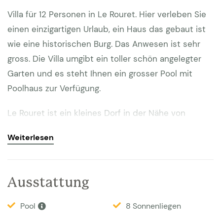
Villa für 12 Personen in Le Rouret. Hier verleben Sie
einen einzigartigen Urlaub, ein Haus das gebaut ist
wie eine historischen Burg. Das Anwesen ist sehr
gross. Die Villa umgibt ein toller schön angelegter
Garten und es steht Ihnen ein grosser Pool mit
Poolhaus zur Verfügung.
Le Rouret ist ein kleines Dorf in der Nähe von
Valbonne und Grasse. Hier können Sie Ihren Urlaub
Weiterlesen
in der besonderen Villa Le Rouret 375 mit 12
Personen verbringen. Durch ein elektrisches Tor
gelangen Sie auf das 3500 m2 große Anwesen, das
Ausstattung
über genügend Parkplätze verfügt. Der Garten ist
wunderschön angelegt und bietet einen großen
Pool
8 Sonnenliegen
Pool von 6 x11 Meter, mit einem Poolhouse und