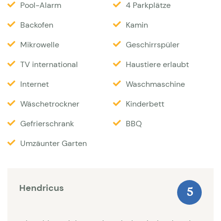
Pool-Alarm
4 Parkplätze
mehreren Sonnenliegen und Liegestühlen. Weiter
nach hinten neben der Küche befindet sich eine
Backofen
Kamin
prächtige überdachte Terrasse mit einer Art Fresko
Mikrowelle
Geschirrspüler
an der Wand, einem schönen großen Holzesstisch
TV international
Haustiere erlaubt
und einer Sommerküche mit Grill. Das Gelände ist
komplett eingezäunt.
Internet
Waschmaschine
Wäschetrockner
Kinderbett
Interieur
Gefrierschrank
BBQ
Die Villa hat eine Wohnfläche von 400 m2. Wenn Sie
Umzäunter Garten
durch die originale antike Haustür der Villa Le
Rouret 375 betreten, glauben Sie, dass Sie sich in
einem kleinen Schloss befinden. Der
Hendricus
5
Eingangsbereich verfügt über eine tolle breite
Naturstein-Treppe die zum Obergeschoss führt.