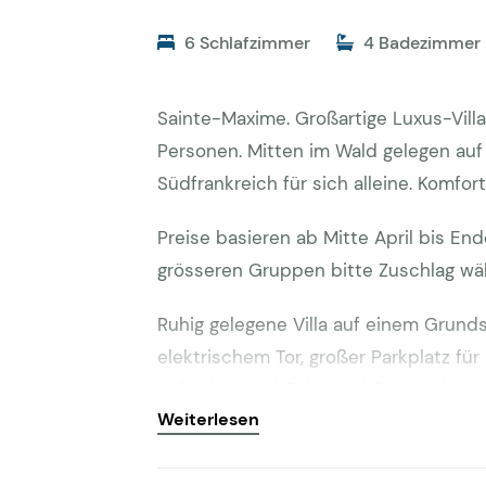
6 Schlafzimmer
4 Badezimmer
Sainte-Maxime. Großartige Luxus-Villa
Personen. Mitten im Wald gelegen au
Südfrankreich für sich alleine. Komfor
Preise basieren ab Mitte April bis En
grösseren Gruppen bitte Zuschlag wä
Ruhig gelegene Villa auf einem Grun
elektrischem Tor, großer Parkplatz für
befindet, sind Ruhe und Privatsphäre a
Weiterlesen
selbst ist ein steiler unbefestigter W
aufsetzen und ein gewisses Geschickt e