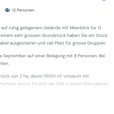
12 Personen
 auf ruhig gelegenem Gelände mit Meerblick für 12
f einem sehr grossen Grundstück haben Sie ein Stück
tabel ausgestattet und viel Platz für grosse Gruppen.
de September auf einer Belegung mit 8 Personen. Bei
hlen.
dstück von 2 ha, davon 5000 m² umzäunt mit
 mehrere Autos. Da sich die Villa in einem Naturgebiet
uf jeden Fall gewährleistet. Die Auffahrt zur Villa
eg, der nicht für Fahrzeuge geignet sind die schnell
rfordert. Der schöne Pool ist 11,5 x 4,8 m. Es gibt