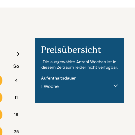
Preisübersicht
August - 2027
Die ausgewählte Anzahl Wochen ist in
So
Mo
Di
Mi
Do
Fr
diesem Zeitraum leider nicht verfügbar.
Aufenthaltsdauer
4
11
2
3
4
5
6
18
9
10
11
12
13
25
16
17
18
19
20